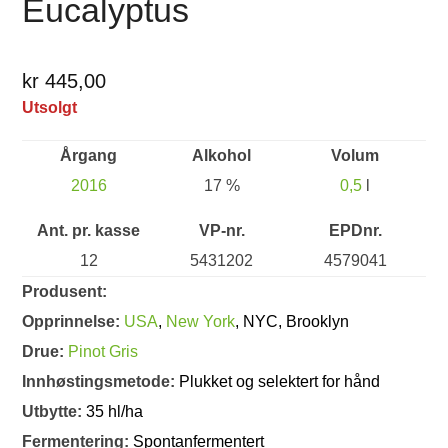
Eucalyptus
kr 445,00
Utsolgt
Årgang
Alkohol
Volum
2016
17 %
0,5
l
Ant. pr. kasse
VP-nr.
EPDnr.
12
5431202
4579041
Produsent:
Opprinnelse:
USA
,
New York
, NYC, Brooklyn
Drue:
Pinot Gris
Innhøstingsmetode:
Plukket og selektert for hånd
Utbytte:
35 hl/ha
Fermentering:
Spontanfermentert