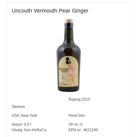
Uncouth Vermouth Pear Ginger
Årgang
2015
Sterkvin
USA
,
New York
Pinot Gris
Volum:
0,5
l
VP-nr.:
0
Utvalg:
Kun HoReCa
EPD-nr.: 4621199