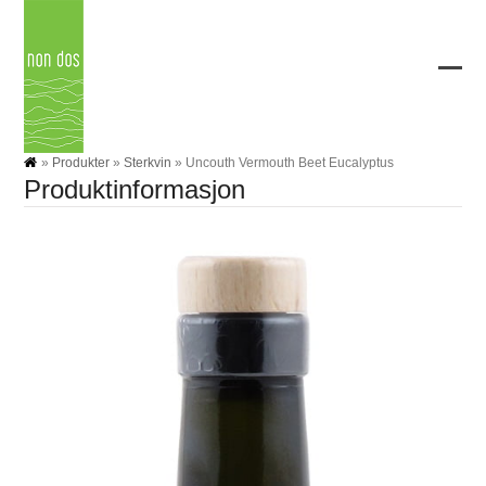
Skip
to
content
Ope
Clos
mobi
mobi
men
men
»
Produkter
»
Sterkvin
»
Uncouth Vermouth Beet Eucalyptus
Produktinformasjon