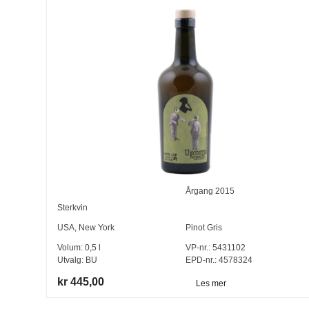
Årgang
2015
Sterkvin
USA
,
New York
Pinot Gris
Volum:
0,5
l
VP-nr.:
5431102
Utvalg:
BU
EPD-nr.: 4578324
kr 445,00
Les mer