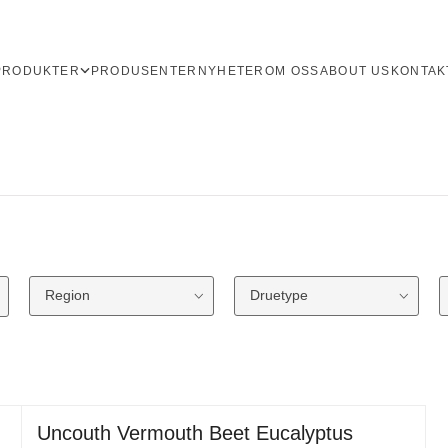
PRODUKTER
PRODUSENTER
NYHETER
OM OSS
ABOUT US
KONTAK
Region
Druetype
Uncouth Vermouth Beet Eucalyptus