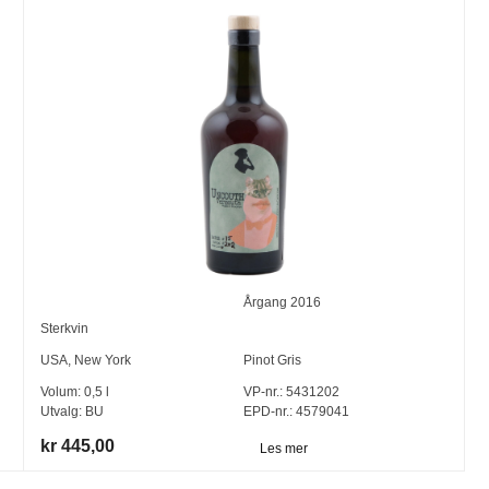
Årgang
2016
Sterkvin
USA
,
New York
Pinot Gris
Volum:
0,5
l
VP-nr.:
5431202
Utvalg:
BU
EPD-nr.: 4579041
kr 445,00
Les mer