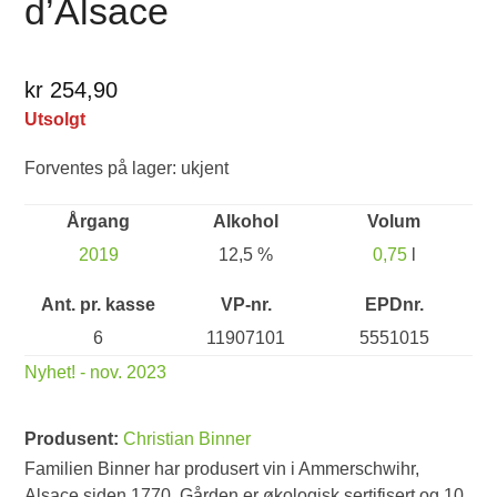
d’Alsace
kr 254,90
Utsolgt
Forventes på lager: ukjent
Årgang
Alkohol
Volum
2019
12,5 %
0,75
l
Ant. pr. kasse
VP-nr.
EPDnr.
6
11907101
5551015
Nyhet! - nov. 2023
Produsent:
Christian Binner
Familien Binner har produsert vin i Ammerschwihr,
Alsace siden 1770. Gården er økologisk sertifisert og 10