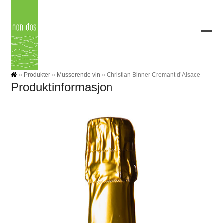
Skip
to
content
Ope
Clos
mobi
mobi
men
men
»
Produkter
»
Musserende vin
»
Christian Binner Cremant d’Alsace
Produktinformasjon