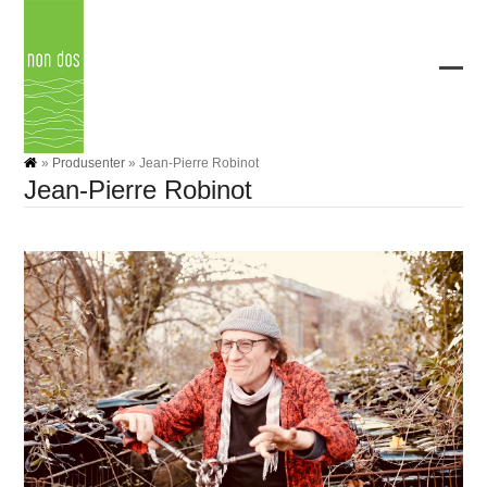
Skip
to
content
Ope
Clos
mobi
mobi
men
men
»
Produsenter
»
Jean-Pierre Robinot
Jean-Pierre Robinot