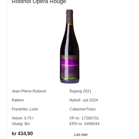
Robinot Opéra Rouge
Jean-Pierre Robinot
Årgang
2021
Rødvin
Nyhet! - juli 2024
Frankrike
,
Loire
Cabernet Franc
Volum:
0,75
l
VP-nr.:
17280701
Utvalg:
BU
EPD-nr.: 6466544
kr 434,90
Les mer