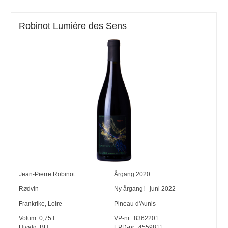
Robinot Lumière des Sens
Jean-Pierre Robinot
Årgang
2020
Rødvin
Ny årgang! - juni 2022
Frankrike
,
Loire
Pineau d'Aunis
Volum:
0,75
l
VP-nr.:
8362201
Utvalg:
BU
EPD-nr.: 4559811