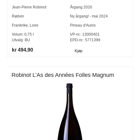
Jean-Pierre Robinot
Årgang
2020
Rødvin
Ny årgang! - mai 2024
Frankrike
,
Loire
Pineau d'Aunis
Volum:
0,75
l
VP-nr.:
13000401
Utvalg:
BU
EPD-nr.: 5771399
kr 494,90
Kjøp
Robinot L’As des Années Folles Magnum