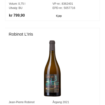
Volum:
0,75
l
VP-nr.:
8362401
Utvalg:
BU
EPD-nr.: 5057716
kr 799,90
Kjøp
Robinot L’Iris
Jean-Pierre Robinot
Årgang
2021