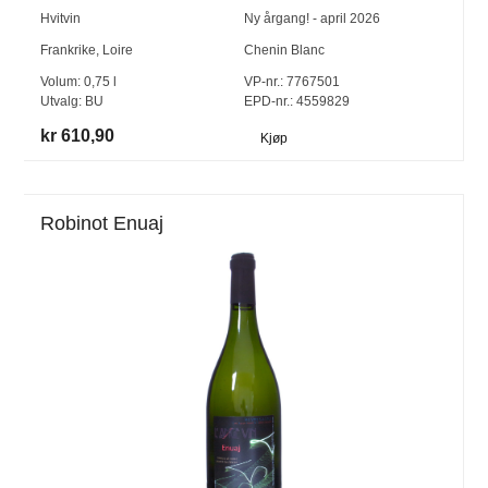
Hvitvin
Ny årgang! - april 2026
Frankrike
,
Loire
Chenin Blanc
Volum:
0,75
l
VP-nr.:
7767501
Utvalg:
BU
EPD-nr.: 4559829
kr 610,90
Kjøp
Robinot Enuaj