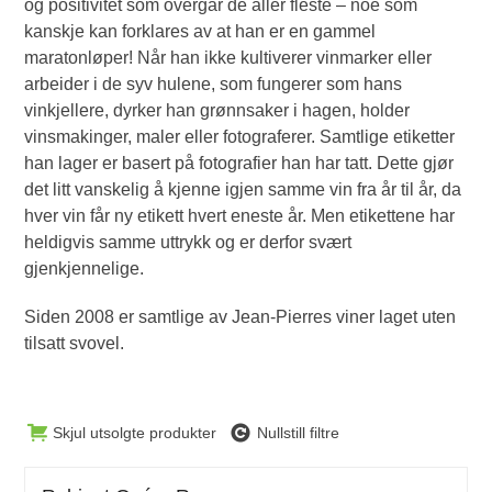
og positivitet som overgår de aller fleste – noe som
kanskje kan forklares av at han er en gammel
maratonløper! Når han ikke kultiverer vinmarker eller
arbeider i de syv hulene, som fungerer som hans
vinkjellere, dyrker han grønnsaker i hagen, holder
vinsmakinger, maler eller fotograferer. Samtlige etiketter
han lager er basert på fotografier han har tatt. Dette gjør
det litt vanskelig å kjenne igjen samme vin fra år til år, da
hver vin får ny etikett hvert eneste år. Men etikettene har
heldigvis samme uttrykk og er derfor svært
gjenkjennelige.
Siden 2008 er samtlige av Jean-Pierres viner laget uten
tilsatt svovel.
Skjul utsolgte produkter
Nullstill filtre