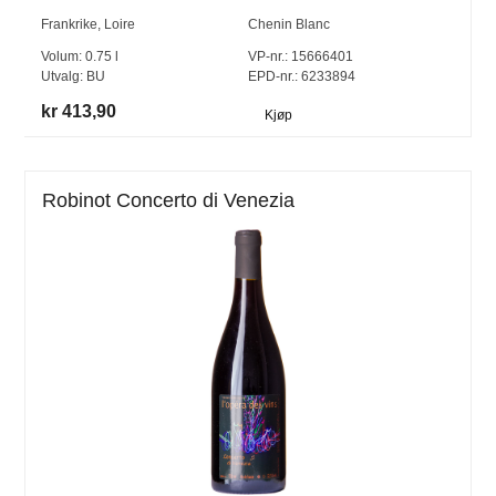
Frankrike
,
Loire
Chenin Blanc
Volum:
0.75
l
VP-nr.:
15666401
Utvalg:
BU
EPD-nr.: 6233894
kr 413,90
Kjøp
Robinot Concerto di Venezia