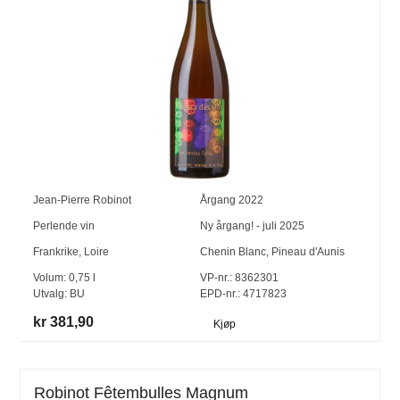
Jean-Pierre Robinot
Årgang
2022
Perlende vin
Ny årgang! - juli 2025
Frankrike
,
Loire
Chenin Blanc
,
Pineau d'Aunis
Volum:
0,75
l
VP-nr.:
8362301
Utvalg:
BU
EPD-nr.: 4717823
kr 381,90
Kjøp
Robinot Fêtembulles Magnum