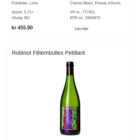
Frankrike
,
Loire
Chenin Blanc
,
Pineau d'Aunis
Volum:
0,75
l
VP-nr.:
777901
Utvalg:
BU
EPD-nr.: 2984870
kr 455,90
Les mer
Robinot Fêtembulles Petillant