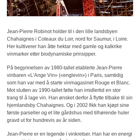
Jean-Pierre Robinot holder til i den lille landsbyen
Chahaignes i Coteaux du Loir, nord for Saumur, i Loire.
Her kultiverer han åtte hektar med gamle og kalkrike
vinmarker etter biodynamiske prinsipper.
På begynnelsen av 1980-tallet etablerte Jean-Pierre
vinbaren «L’Ange Vin» («englevin») i Paris, samtidig
som han var med å starte vinmagasinet Rouge et Blanc.
Mot slutten av 1990-tallet følte han imidlertid en stor
trang til å lage vin. Han ønsket derfor å flytte tilbake til sin
hjemlandsby Chahaignes. Og i 2002 fikk han kjøpt sine
første parseller og et lite gårdshus med tilhørende huler
gravd ut for hundrevis av år siden.
Jean-Pierre er en legende i vinkretser. Han har en energi