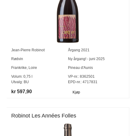
Jean-Pierre Robinot
Årgang
2021
Rødvin
Ny årgang! - juni 2025
Frankrike
,
Loire
Pineau d'Aunis
Volum:
0,75
l
VP-nr.:
8362501
Utvalg:
BU
EPD-nr.: 4717831
kr 597,90
Kjøp
Robinot Les Années Folles