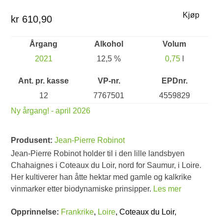
Kjøp
kr 610,90
Årgang
Alkohol
Volum
2021
12,5 %
0,75
l
Ant. pr. kasse
VP-nr.
EPDnr.
12
7767501
4559829
Ny årgang! - april 2026
Produsent:
Jean-Pierre Robinot
Jean-Pierre Robinot holder til i den lille landsbyen
Chahaignes i Coteaux du Loir, nord for Saumur, i Loire.
Her kultiverer han åtte hektar med gamle og kalkrike
vinmarker etter biodynamiske prinsipper.
Les mer
Opprinnelse:
Frankrike
,
Loire
, Coteaux du Loir,