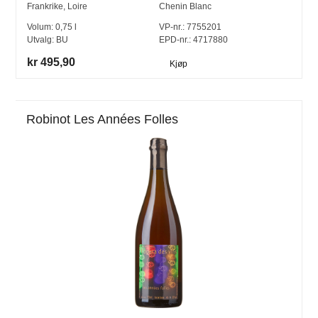
Frankrike
,
Loire
Chenin Blanc
Volum:
0,75
l
VP-nr.:
7755201
Utvalg:
BU
EPD-nr.: 4717880
kr 495,90
Kjøp
Robinot Les Années Folles