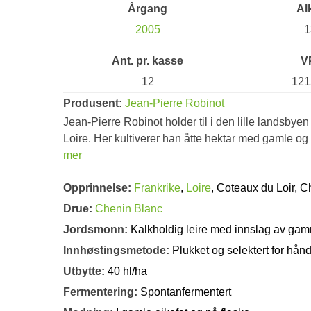
Årgang
Al
2005
1
Ant. pr. kasse
V
12
121
Produsent:
Jean-Pierre Robinot
Jean-Pierre Robinot holder til i den lille landsbye
Loire. Her kultiverer han åtte hektar med gamle og
mer
Opprinnelse:
Frankrike
,
Loire
, Coteaux du Loir, 
Drue:
Chenin Blanc
Jordsmonn:
Kalkholdig leire med innslag av ga
Innhøstingsmetode:
Plukket og selektert for hån
Utbytte:
40 hl/ha
Fermentering:
Spontanfermentert