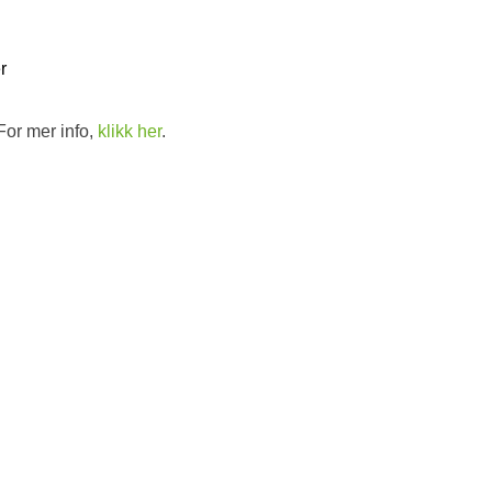
r
For mer info,
klikk her
.