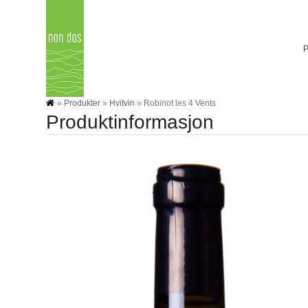
Skip
to
content
»
Produkter
»
Hvitvin
»
Robinot les 4 Vents
Produktinformasjon