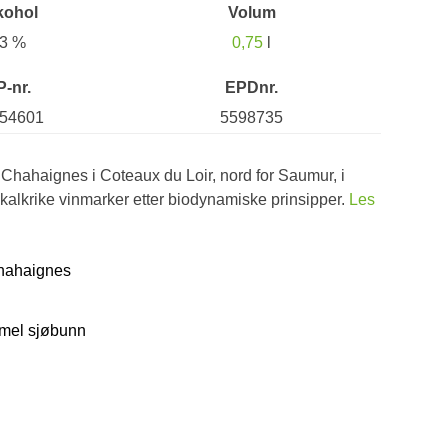
kohol
Volum
3 %
0,75
l
P-nr.
EPDnr.
54601
5598735
n Chahaignes i Coteaux du Loir, nord for Saumur, i
 kalkrike vinmarker etter biodynamiske prinsipper.
Les
Chahaignes
mmel sjøbunn
d