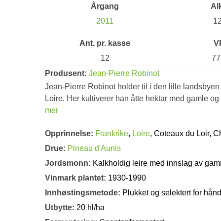
Årgang
Al
2011
1
Ant. pr. kasse
V
12
77
Produsent:
Jean-Pierre Robinot
Jean-Pierre Robinot holder til i den lille landsbye
Loire. Her kultiverer han åtte hektar med gamle og
mer
Opprinnelse:
Frankrike
,
Loire
, Coteaux du Loir, 
Drue:
Pineau d'Aunis
Jordsmonn:
Kalkholdig leire med innslag av ga
Vinmark plantet:
1930-1990
Innhøstingsmetode:
Plukket og selektert for hån
Utbytte:
20 hl/ha