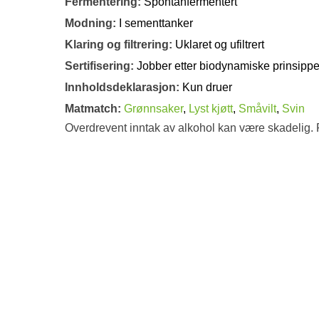
Fermentering:
Spontanfermentert
Modning:
I sementtanker
Klaring og filtrering:
Uklaret og ufiltrert
Sertifisering:
Jobber etter biodynamiske prinsippe
Innholdsdeklarasjon:
Kun druer
Matmatch:
Grønnsaker
,
Lyst kjøtt
,
Småvilt
,
Svin
Overdrevent inntak av alkohol kan være skadelig. 