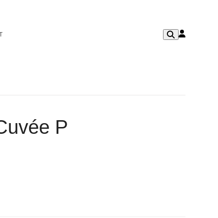
T
 Cuvée P