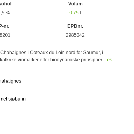
kohol
Volum
2,5 %
0,75
l
P-nr.
EPDnr.
8201
2985042
n Chahaignes i Coteaux du Loir, nord for Saumur, i
 kalkrike vinmarker etter biodynamiske prinsipper.
Les
Chahaignes
mmel sjøbunn
d