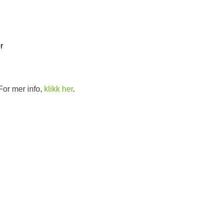
r
For mer info,
klikk her
.