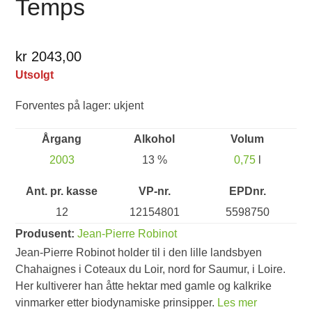
Temps
kr 2043,00
Utsolgt
Forventes på lager: ukjent
Årgang
Alkohol
Volum
2003
13 %
0,75
l
Ant. pr. kasse
VP-nr.
EPDnr.
12
12154801
5598750
Produsent:
Jean-Pierre Robinot
Jean-Pierre Robinot holder til i den lille landsbyen
Chahaignes i Coteaux du Loir, nord for Saumur, i Loire.
Her kultiverer han åtte hektar med gamle og kalkrike
vinmarker etter biodynamiske prinsipper.
Les mer