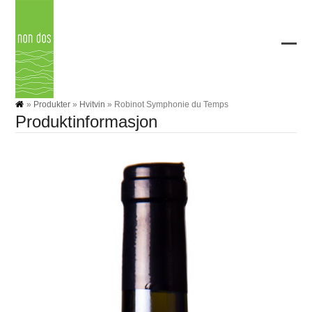
Skip
to
content
Ope
Clos
mobi
mobi
men
men
»
Produkter
»
Hvitvin
»
Robinot Symphonie du Temps
Produktinformasjon