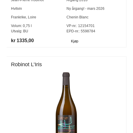
Jean-Pierre Robinot
Årgang
2018
Hvitvin
Ny årgang! - mars 2026
Frankrike
,
Loire
Chenin Blanc
Volum:
0,75
l
VP-nr.:
12154701
Utvalg:
BU
EPD-nr.: 5598784
kr 1335,00
Kjøp
Robinot L’Iris