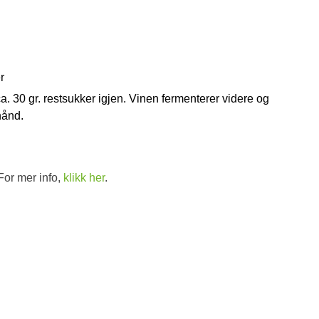
r
a. 30 gr. restsukker igjen. Vinen fermenterer videre og
hånd.
For mer info,
klikk her
.