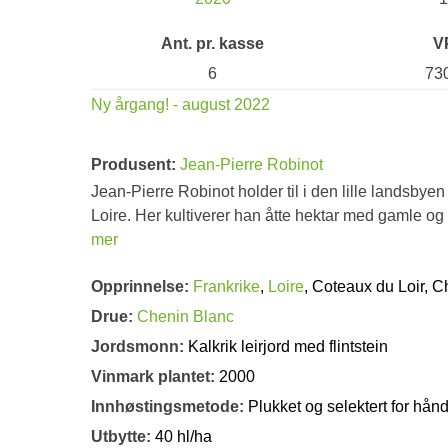
Ant. pr. kasse
V
6
73
Ny årgang! - august 2022
Produsent:
Jean-Pierre Robinot
Jean-Pierre Robinot holder til i den lille landsbye
Loire. Her kultiverer han åtte hektar med gamle og
mer
Opprinnelse:
Frankrike
,
Loire
, Coteaux du Loir, 
Drue:
Chenin Blanc
Jordsmonn:
Kalkrik leirjord med flintstein
Vinmark plantet:
2000
Innhøstingsmetode:
Plukket og selektert for hån
Utbytte:
40 hl/ha