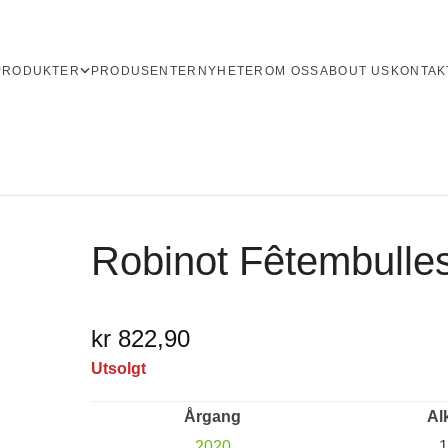
PRODUKTER
PRODUSENTER
NYHETER
OM OSS
ABOUT US
KONTAK
Robinot Fêtembull
kr 822,90
Utsolgt
Årgang
Al
2020
1