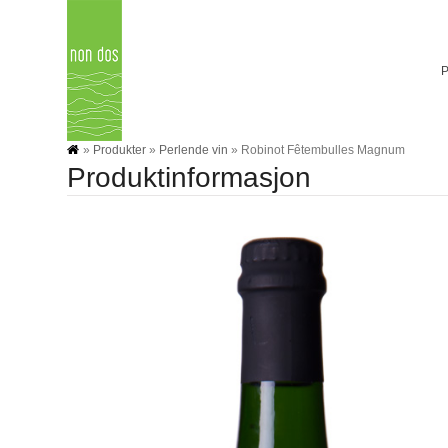
Skip
to
content
»
Produkter
»
Perlende vin
»
Robinot Fêtembulles Magnum
Produktinformasjon