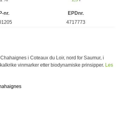
P-nr.
EPDnr.
01205
4717773
n Chahaignes i Coteaux du Loir, nord for Saumur, i
 kalkrike vinmarker etter biodynamiske prinsipper.
Les
Chahaignes
d