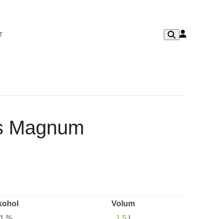
T
es Magnum
kohol
Volum
1 %
1,5
l