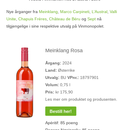
Nye årganger fra
Meinklang
,
Marco Carpineti
,
L’Austral
,
Valli
Unite
,
Chapuis Frères
,
Château de Béru
og
Sept
nå
tilgjengelige i sine respektive utvalg på Vinmonopolet.
Meinklang Rosa
Årgang:
2024
Land:
Østerrike
Utvalg:
BU
VPnr.:
18797901
Volum:
0,75 l
Pris:
kr 175,90
Les mer om produktet og produsenten.
Bestill her!
Apéritif: 85 poeng