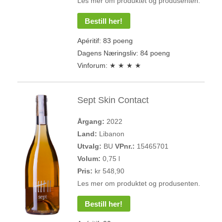
Les mer om produktet og produsenten.
Bestill her!
Apéritif: 83 poeng
Dagens Næringsliv: 84 poeng
Vinforum: ★ ★ ★ ★
Sept Skin Contact
Årgang:
2022
Land:
Libanon
Utvalg:
BU
VPnr.:
15465701
Volum:
0,75 l
Pris:
kr 548,90
Les mer om produktet og produsenten.
Bestill her!