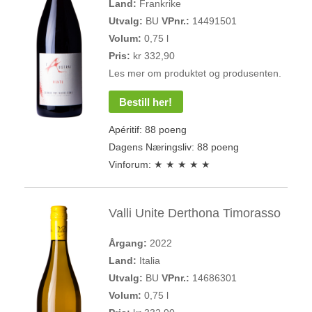
Land:
Frankrike
Utvalg:
BU
VPnr.:
14491501
Volum:
0,75 l
Pris:
kr 332,90
Les mer om produktet og produsenten.
Bestill her!
Apéritif: 88 poeng
Dagens Næringsliv: 88 poeng
Vinforum: ★ ★ ★ ★ ★
Valli Unite Derthona Timorasso
Årgang:
2022
Land:
Italia
Utvalg:
BU
VPnr.:
14686301
Volum:
0,75 l