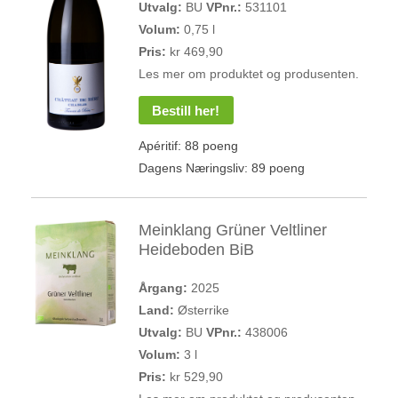
Utvalg:
BU
VPnr.:
531101
Volum:
0,75 l
Pris:
kr 469,90
Les mer om produktet og produsenten.
Bestill her!
Apéritif: 88 poeng
Dagens Næringsliv: 89 poeng
Meinklang Grüner Veltliner
Heideboden BiB
Årgang:
2025
Land:
Østerrike
Utvalg:
BU
VPnr.:
438006
Volum:
3 l
Pris:
kr 529,90