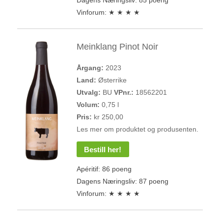
Dagens Næringsliv: 85 poeng
Vinforum: ★ ★ ★ ★
Meinklang Pinot Noir
Årgang:
2023
Land:
Østerrike
Utvalg:
BU
VPnr.:
18562201
Volum:
0,75 l
Pris:
kr 250,00
Les mer om produktet og produsenten.
Bestill her!
Apéritif: 86 poeng
Dagens Næringsliv: 87 poeng
Vinforum: ★ ★ ★ ★