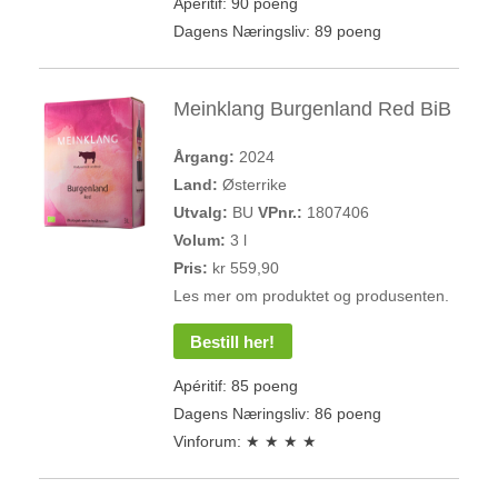
Apéritif: 90 poeng
Dagens Næringsliv: 89 poeng
Meinklang Burgenland Red BiB
Årgang:
2024
Land:
Østerrike
Utvalg:
BU
VPnr.:
1807406
Volum:
3 l
Pris:
kr 559,90
Les mer om produktet og produsenten.
Bestill her!
Apéritif: 85 poeng
Dagens Næringsliv: 86 poeng
Vinforum: ★ ★ ★ ★