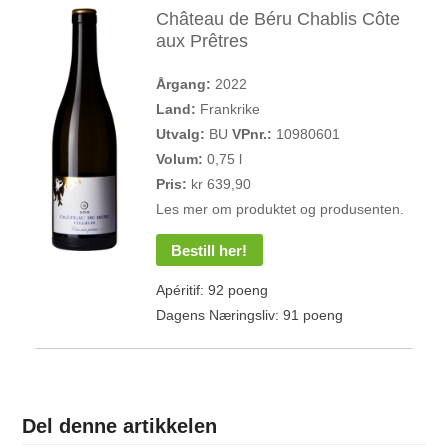
Château de Béru Chablis Côte
aux Prêtres
Årgang:
2022
Land:
Frankrike
Utvalg:
BU
VPnr.:
10980601
Volum:
0,75 l
Pris:
kr 639,90
Les mer om produktet og produsenten.
Bestill her!
Apéritif: 92 poeng
Dagens Næringsliv: 91 poeng
Del denne artikkelen