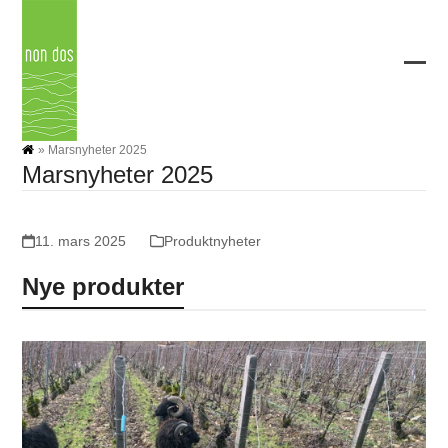
Skip
to
content
Ope
Clos
mobi
mobi
men
men
»
Marsnyheter 2025
Marsnyheter 2025
11. mars 2025
Produktnyheter
Nye produkter