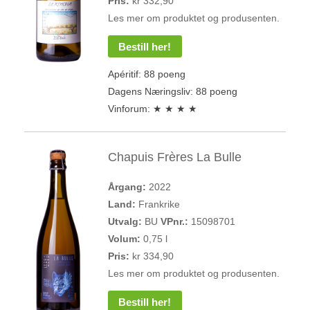
Pris:
kr 332,90
Les mer om produktet og produsenten.
Bestill her!
Apéritif: 88 poeng
Dagens Næringsliv: 88 poeng
Vinforum: ★ ★ ★ ★
Chapuis Frères La Bulle
Årgang:
2022
Land:
Frankrike
Utvalg:
BU
VPnr.:
15098701
Volum:
0,75 l
Pris:
kr 334,90
Les mer om produktet og produsenten.
Bestill her!