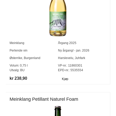
Meinklang
Årgang
2025
Perlende vin
Ny årgang! - jan. 2026
Østerrike
,
Burgenland
Harslevelu
,
Juhfark
Volum:
0,75
l
VP-nr.:
11860301
Utvalg:
BU
EPD-nr.: 5535554
kr 238,90
Kjøp
Meinklang Petillant Naturel Foam