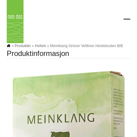
Skip
to
content
Ope
Clos
mobi
mobi
men
men
»
Produkter
»
Hvitvin
»
Meinklang Grüner Veltliner Heideboden BiB
Produktinformasjon