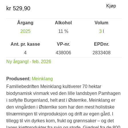
Kjøp
kr 529,90
Årgang
Alkohol
Volum
2025
11 %
3
l
Ant. pr. kasse
VP-nr.
EPDnr.
4
438006
2833408
Ny årgang! - feb. 2026
Produsent:
Meinklang
Familiebedriften Meinklang kultiverer 70 hektar
biodynamisk vinmark ved den lille landsbyen Pamhagen
i solfylte Burgenland, helt øst i Østerrike. Meinklang er
den vingården i Østerrike som har den mest holistiske
tilnærmingen til vinproduksjon og drift av egen gård. I
tillegg til vin dyrkes korn, frukt og grønnsaker – og det
lages kjøttprodukter fra svin og storfe. Gjødsel fra de 800