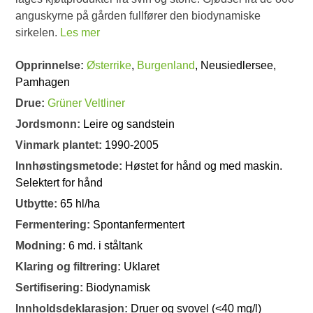
anguskyrne på gården fullfører den biodynamiske
sirkelen.
Les mer
Opprinnelse:
Østerrike
,
Burgenland
, Neusiedlersee,
Pamhagen
Drue:
Grüner Veltliner
Jordsmonn:
Leire og sandstein
Vinmark plantet:
1990-2005
Innhøstingsmetode:
Høstet for hånd og med maskin.
Selektert for hånd
Utbytte:
65 hl/ha
Fermentering:
Spontanfermentert
Modning:
6 md. i ståltank
Klaring og filtrering:
Uklaret
Sertifisering:
Biodynamisk
Innholdsdeklarasjon:
Druer og svovel (<40 mg/l)