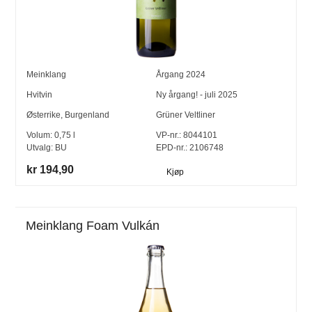
Meinklang
Årgang
2024
Hvitvin
Ny årgang! - juli 2025
Østerrike
,
Burgenland
Grüner Veltliner
Volum:
0,75
l
VP-nr.:
8044101
Utvalg:
BU
EPD-nr.: 2106748
kr 194,90
Kjøp
Meinklang Foam Vulkán