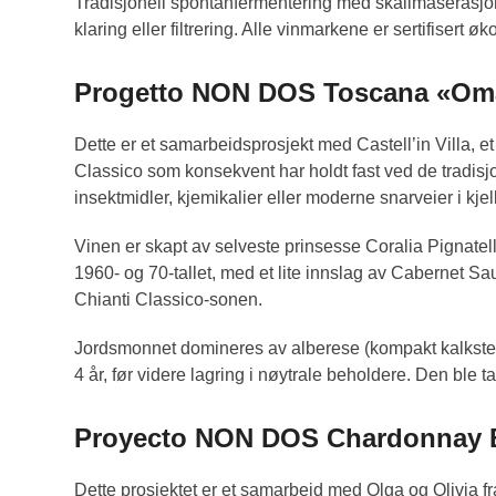
Tradisjonell spontanfermentering med skallmaserasjon
klaring eller filtrering. Alle vinmarkene er sertifisert øk
Progetto NON DOS Toscana «Oma
Dette er et samarbeidsprosjekt med Castell’in Villa, et v
Classico som konsekvent har holdt fast ved de tradisjo
insektmidler, kjemikalier eller moderne snarveier i kjel
Vinen er skapt av selveste prinsesse Coralia Pignatell
1960- og 70-tallet, med et lite innslag av Cabernet Sau
Chianti Classico-sonen.
Jordsmonnet domineres av alberese (kompakt kalkstein 
4 år, før videre lagring i nøytrale beholdere. Den ble ta
Proyecto NON DOS Chardonnay B
Dette prosjektet er et samarbeid med Olga og Olivia fr