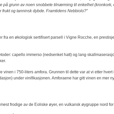
Ikke på grunn av noen snobbete tilnærming til enkelhet (kronkork
frukt og tanninsk dybde. Framtidens Nebbiolo?”
er fra en økologisk sertifisert parsell i Vigne Rocche, en presti
metoder: capello immerso (nedsenket hatt) og lang skallmaseras
ker.
nen i 750-liters amfora. Grunnen til dette var at vi etter hvert
sidasjon) under vinifikasjonen. Amforaene har gitt vinen en mer ny
mest frodige av de Eoliske øyer, en vulkansk øygruppe nord for 