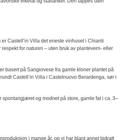
lavonske eikefat og ståltanker. Den tappes uten
g er Castell’in Villa det eneste vinhuset i Chianti
respekt for naturen – uten bruk av plantevern- eller
n er basert på Sangiovese fra gamle kloner plantet på
 rundt Castell’in Villa i Castelnuovo Berardenga, sør i
r spontangjæret og modnet på store, gamle fat i ca. 3–
produksjon i mange år, og vi har blant annet bidratt