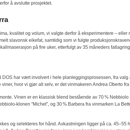
rfor å avslutte prosjektet.
rra
ma, kvalitet og volum, vi valgte derfor å eksperimentere – eller re
melt slavonsk eikefat, samtidig som vi fulgte produksjonskravene
g skallmaserasjon på fire uker, etterfulgt av 35 måneders fatlagri
DOS har vært involvert i hele planleggingsprosessen, fra valg a
iner, hvor vi gjør alt selv, er det vinmakeren Andrea Oberto fra 
onte. Vinen er en klassisk blend bestående av 70 % Nebbiolo 
iolo-klonen “Michet”, og 30 % Barbera fra vinmarken La Bettola
kkes og selekteres for hånd. Avkastningen ligger på ca. 45–55 h