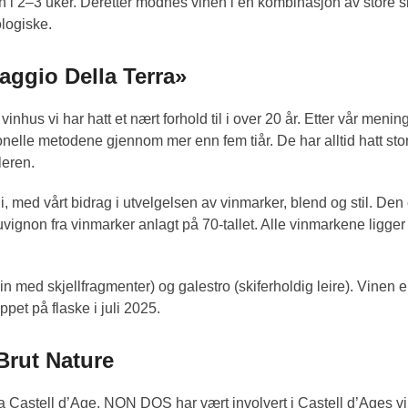
 i 2–3 uker. Deretter modnes vinen i en kombinasjon av store s
ologiske.
ggio Della Terra»
inhus vi har hatt et nært forhold til i over 20 år. Etter vår menin
nelle metodene gjennom mer enn fem tiår. De har alltid hatt stor 
leren.
i, med vårt bidrag i utvelgelsen av vinmarker, blend og stil. De
vignon fra vinmarker anlagt på 70-tallet. Alle vinmarkene ligger
med skjellfragmenter) og galestro (skiferholdig leire). Vinen e
ppet på flaske i juli 2025.
rut Nature
a Castell d’Age. NON DOS har vært involvert i Castell d’Ages vin