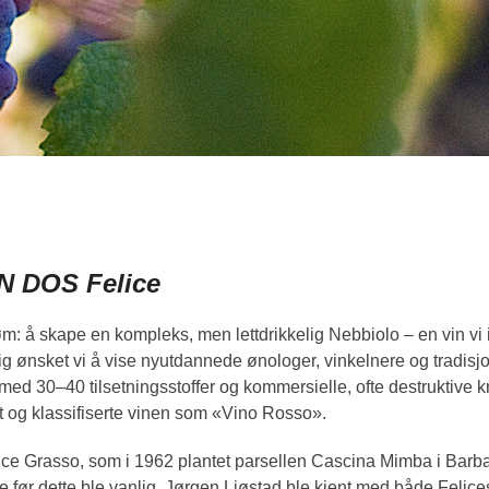
N DOS Felice
å skape en kompleks, men lettdrikkelig Nebbiolo – en vin vi i u
tidig ønsket vi å vise nyutdannede ønologer, vinkelnere og tradis
med 30–40 tilsetningsstoffer og kommersielle, ofte destruktive
et og klassifiserte vinen som «Vino Rosso».
lice Grasso, som i 1962 plantet parsellen Cascina Mimba i Ba
e før dette ble vanlig. Jørgen Ljøstad ble kjent med både Feli