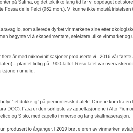
nter på Salina, og det tok ikke lang tid før vi oppdaget det store
ossa delle Felci (962 moh.). Vi kunne ikke motstå fristelsen t
aravaglio, som allerede dyrket vinmarkene sine etter økologiske
mmen begynte vi å eksperimentere, selektere ulike vinmarker og u
 flere år med mikrovinifikasjoner produserte vi i 2016 vår første
alen) – plantet tidlig på 1900-tallet. Resultatet var overraskend
duksjonen umulig.
betyr “lettdrikkelig” på piemontesisk dialekt. Druene kom fra 
Fara DOC). Fara er den sørligste av appellasjonene i Alto Pie
elice og Sisto, med capello immerso og lang skallmaserasjon.
un produsert to årganger. I 2019 brøt eieren av vinmarken avta