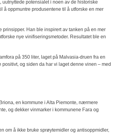
, uutnyttede potensialet i noen av de historiske
il å oppmuntre produsentene til å utforske en mer
 prinsipper. Han ble inspirert av tanken på en mer
tforske nye vinifiseringsmetoder. Resultatet ble en
 amfora på 350 liter, laget på Malvasia-druen fra en
e positivt, og siden da har vi laget denne vinen – med
en Briona, en kommune i Alta Piemonte, nærmere
monte, og dekker vinmarker i kommunene Fara og
len om å ikke bruke sprøytemidler og antisoppmidler,