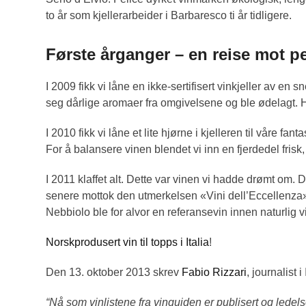
to år som kjellerarbeider i Barbaresco ti år tidligere.
Første årganger – en reise mot p
I 2009 fikk vi låne en ikke-sertifisert vinkjeller av en s
seg dårlige aromaer fra omgivelsene og ble ødelagt. He
I 2010 fikk vi låne et lite hjørne i kjelleren til våre 
For å balansere vinen blendet vi inn en fjerdedel frisk
I 2011 klaffet alt. Dette var vinen vi hadde drømt om.
senere mottok den utmerkelsen «Vini dell’Eccellenza
Nebbiolo ble for alvor en referansevin innen naturlig 
Norskprodusert vin til topps i Italia
!
Den 13. oktober 2013 skrev
Fabio Rizzari
, journalist 
“Nå som vinlistene fra vinguiden er publisert og ledels