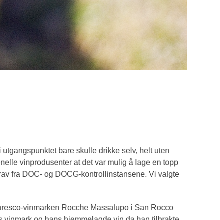
tgangspunktet bare skulle drikke selv, helt uten
jonelle vinprodusenter at det var mulig å lage en topp
 krav fra DOC- og DOCG-kontrollinstansene. Vi valgte
rbaresco-vinmarken Rocche Massalupo i San Rocco
ces vinmark og hans hjemmelagde vin da han tilbrakte