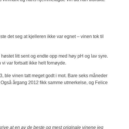
iste det seg at kjelleren ikke var egnet – vinen tok til
vi høstet litt sent og endte opp med høy pH og lav syre.
i var fortsatt ikke helt fornøyde.
13, ble vinen tatt meget godt i mot. Bare seks måneder
o. Også årgang 2012 fikk samme utmerkelse, og Felice
skrive at en av de beste og mest originale vinene jeg