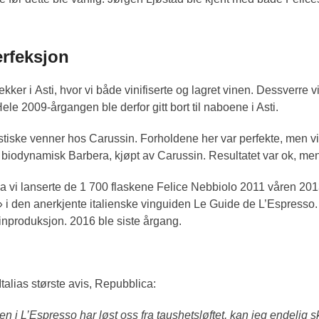
erfeksjon
nekker i Asti, hvor vi både vinifiserte og lagret vinen. Dessverre v
le 2009-årgangen ble derfor gitt bort til naboene i Asti.
fantastiske venner hos Carussin. Forholdene her var perfekte, men 
, biodynamisk Barbera, kjøpt av Carussin. Resultatet var ok, men v
 Da vi lanserte de 1 700 flaskene Felice Nebbiolo 2011 våren 20
» i den anerkjente italienske vinguiden Le Guide de L’Espress
vinproduksjon. 2016 ble siste årgang.
i Italias største avis, Repubblica:
en i L’Espresso har løst oss fra taushetsløftet, kan jeg endelig 