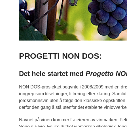
PROGETTI NON DOS:
Det hele startet med
Progetto NO
NON DOS-prosjektet begynte i 2008/2009 med en drøm: 
inngrep som tilsetninger, filtrering eller klaring. Sam
jordsmonnsvin uten å følge den klassiske oppskriften 
derfor den gang å stå utenfor det etablerte vinlovverk
Navnet på vinen kommer fra eieren av vinmarken, Fe
Seno d’Elvio. Felice dyrket vinmarken økologisk, leng