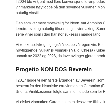
I 2004 ble vi kjent med flere konvensjonelle vinproduse
vinmarkene høyt oppe på den sovende vulkanen Monte F
naturlig vinstil.
Den som var mest mottakelig for ideen, var Antonino C
terroirdrevet og naturlig tilnærming til vinmaking. Sa
serie viner som i dag har stor suksess i mange land.
Vi ønsket selvfølgelig også å skape vår egen vin. Etter
høytliggende, vulkansk vinmark i Val di Chiesa (Kirked
unntak av 2022 og 2023, da lave avlinger gjorde pro
Progetto NON DOS Beverein
I 2017 lagde vi den første årgangen av Beverein, som 
bestemt fra den historiske cru-vinmarken Caramino (
Briona. Vinifikasjonen fulgte samme metode som for F
Vi elsket vinmarken Caramino, men dessverre fikk vi k