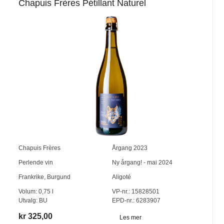
Chapuis Frères Pétillant Naturel
Chapuis Frères
Årgang
2023
Perlende vin
Ny årgang! - mai 2024
Frankrike
,
Burgund
Aligoté
Volum:
0,75
l
VP-nr.:
15828501
Utvalg:
BU
EPD-nr.: 6283907
kr 325,00
Les mer