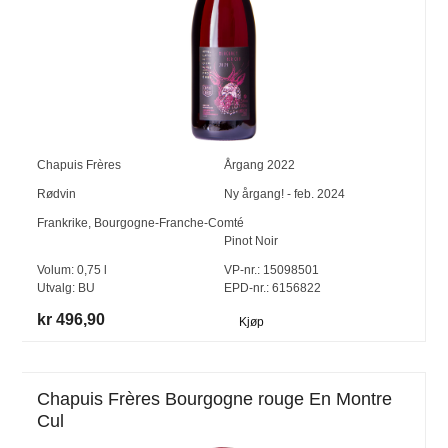
Chapuis Frères
Årgang
2022
Rødvin
Ny årgang! - feb. 2024
Frankrike
,
Bourgogne-Franche-Comté
Pinot Noir
Volum:
0,75
l
VP-nr.:
15098501
Utvalg:
BU
EPD-nr.: 6156822
kr 496,90
Kjøp
Chapuis Frères Bourgogne rouge En Montre
Cul