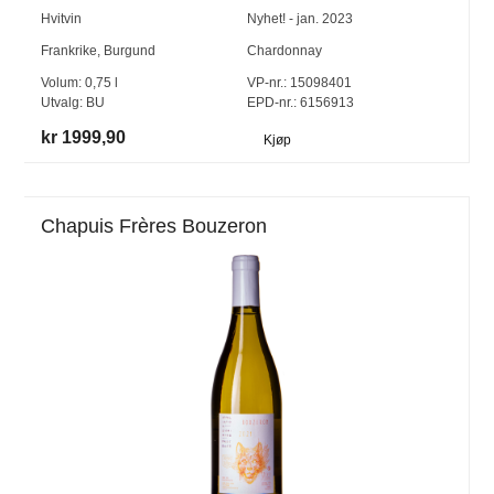
Hvitvin
Nyhet! - jan. 2023
Frankrike
,
Burgund
Chardonnay
Volum:
0,75
l
VP-nr.:
15098401
Utvalg:
BU
EPD-nr.: 6156913
kr 1999,90
Kjøp
Chapuis Frères Bouzeron