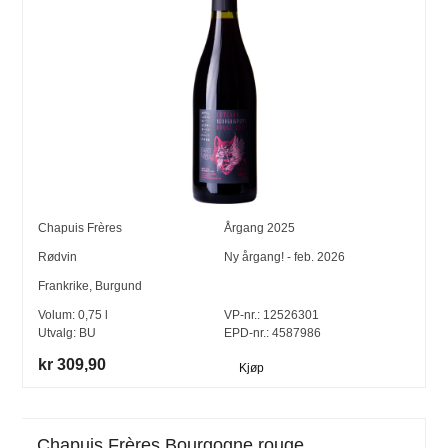
Chapuis Frères
Årgang
2025
Rødvin
Ny årgang! - feb. 2026
Frankrike
,
Burgund
Volum:
0,75
l
VP-nr.:
12526301
Utvalg:
BU
EPD-nr.: 4587986
kr 309,90
Kjøp
Chapuis Frères Bourgogne rouge