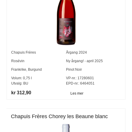
Chapuis Frères
Årgang
2024
Rosévin
Ny årgang! - april 2025
Frankrike
,
Burgund
Pinot Noir
Volum:
0,75
l
VP-nr.:
17280601
Utvalg:
BU
EPD-nr.: 6464051
kr 312,90
Les mer
Chapuis Frères Chorey les Beaune blanc