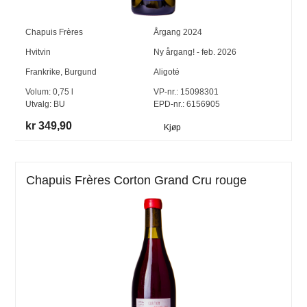
Chapuis Frères
Årgang
2024
Hvitvin
Ny årgang! - feb. 2026
Frankrike
,
Burgund
Aligoté
Volum:
0,75
l
VP-nr.:
15098301
Utvalg:
BU
EPD-nr.: 6156905
kr 349,90
Kjøp
Chapuis Frères Corton Grand Cru rouge