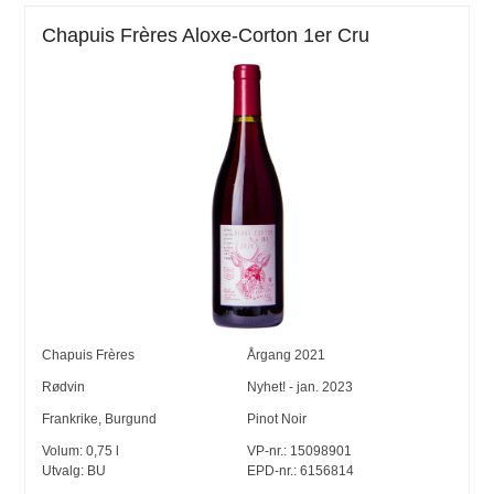
Chapuis Frères Aloxe-Corton 1er Cru
Chapuis Frères
Årgang
2021
Rødvin
Nyhet! - jan. 2023
Frankrike
,
Burgund
Pinot Noir
Volum:
0,75
l
VP-nr.:
15098901
Utvalg:
BU
EPD-nr.: 6156814