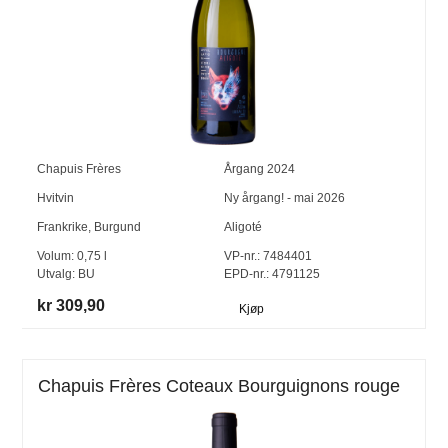
Chapuis Frères
Årgang
2024
Hvitvin
Ny årgang! - mai 2026
Frankrike
,
Burgund
Aligoté
Volum:
0,75
l
VP-nr.:
7484401
Utvalg:
BU
EPD-nr.: 4791125
kr 309,90
Kjøp
Chapuis Frères Coteaux Bourguignons rouge