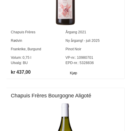
Chapuis Frères
Årgang
2021
Rødvin
Ny årgang! - juli 2025
Frankrike
,
Burgund
Pinot Noir
Volum:
0,75
l
VP-nr.:
10980701
Utvalg:
BU
EPD-nr.: 5328836
kr 437,00
Kjøp
Chapuis Frères Bourgogne Aligoté