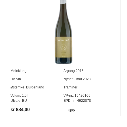
Meinklang
Årgang
2015
Hvitvin
Nyhet! - mai 2023
Østerrike
,
Burgenland
Traminer
Volum:
1,5
l
VP-nr.:
15420105
Utvalg:
BU
EPD-nr.: 4922878
kr 884,00
Kjøp