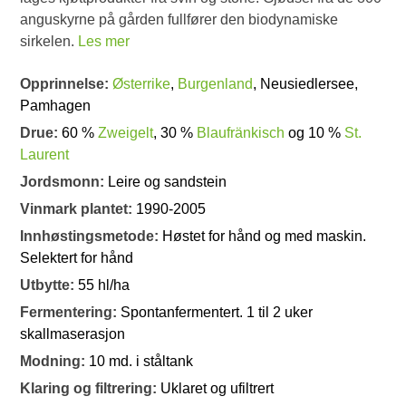
anguskyrne på gården fullfører den biodynamiske
sirkelen.
Les mer
Opprinnelse:
Østerrike
,
Burgenland
, Neusiedlersee,
Pamhagen
Drue:
60 %
Zweigelt
, 30 %
Blaufränkisch
og 10 %
St.
Laurent
Jordsmonn:
Leire og sandstein
Vinmark plantet:
1990-2005
Innhøstingsmetode:
Høstet for hånd og med maskin.
Selektert for hånd
Utbytte:
55 hl/ha
Fermentering:
Spontanfermentert. 1 til 2 uker
skallmaserasjon
Modning:
10 md. i ståltank
Klaring og filtrering:
Uklaret og ufiltrert