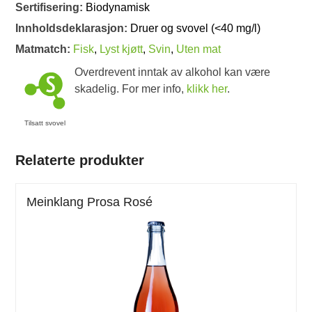
Sertifisering:
Biodynamisk
Innholdsdeklarasjon:
Druer og svovel (<40 mg/l)
Matmatch:
Fisk
,
Lyst kjøtt
,
Svin
,
Uten mat
Overdrevent inntak av alkohol kan være
skadelig. For mer info,
klikk her
.
Tilsatt svovel
Relaterte produkter
Meinklang Prosa Rosé