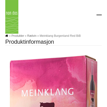
Skip
to
content
Ope
Clos
mobi
mobi
men
men
»
Produkter
»
Rødvin
»
Meinklang Burgenland Red BiB
Produktinformasjon