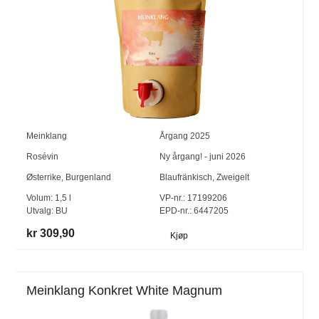
Meinklang
Årgang
2025
Rosévin
Ny årgang! - juni 2026
Østerrike
,
Burgenland
Blaufränkisch
,
Zweigelt
Volum:
1,5
l
VP-nr.:
17199206
Utvalg:
BU
EPD-nr.: 6447205
kr 309,90
Kjøp
Meinklang Konkret White Magnum