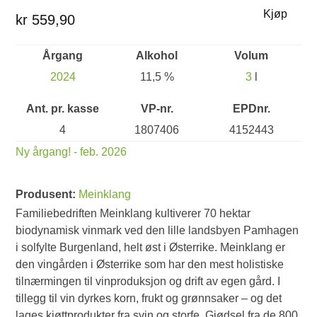
Kjøp
kr 559,90
Årgang
Alkohol
Volum
2024
11,5 %
3
l
Ant. pr. kasse
VP-nr.
EPDnr.
4
1807406
4152443
Ny årgang! - feb. 2026
Produsent:
Meinklang
Familiebedriften Meinklang kultiverer 70 hektar
biodynamisk vinmark ved den lille landsbyen Pamhagen
i solfylte Burgenland, helt øst i Østerrike. Meinklang er
den vingården i Østerrike som har den mest holistiske
tilnærmingen til vinproduksjon og drift av egen gård. I
tillegg til vin dyrkes korn, frukt og grønnsaker – og det
lages kjøttprodukter fra svin og storfe. Gjødsel fra de 800