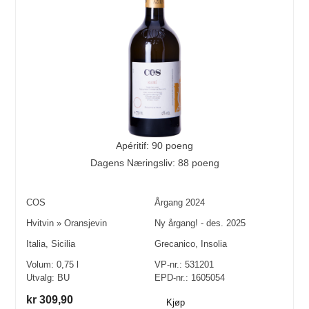
Apéritif: 90 poeng
Dagens Næringsliv: 88 poeng
COS
Årgang
2024
Hvitvin
»
Oransjevin
Ny årgang! - des. 2025
Italia
,
Sicilia
Grecanico
,
Insolia
Volum:
0,75
l
VP-nr.:
531201
Utvalg:
BU
EPD-nr.: 1605054
kr 309,90
Kjøp