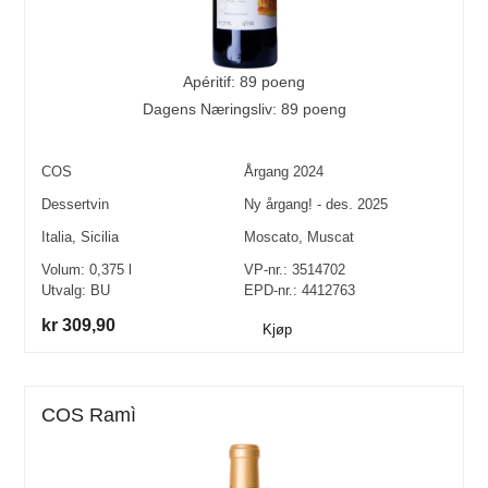
Apéritif: 89 poeng
Dagens Næringsliv: 89 poeng
COS
Årgang
2024
Dessertvin
Ny årgang! - des. 2025
Italia
,
Sicilia
Moscato
,
Muscat
Volum:
0,375
l
VP-nr.:
3514702
Utvalg:
BU
EPD-nr.: 4412763
kr 309,90
Kjøp
COS Ramì