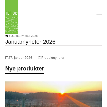
Skip
to
content
Ope
Clos
mobi
mobi
men
men
»
Januarnyheter 2026
Januarnyheter 2026
27. januar 2026
Produktnyheter
Nye produkter