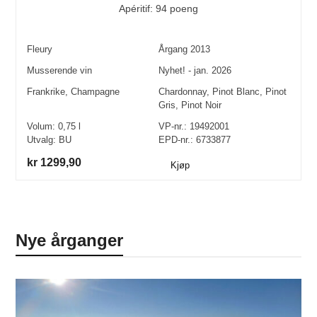
Apéritif: 94 poeng
Fleury
Årgang
2013
Musserende vin
Nyhet! - jan. 2026
Frankrike
,
Champagne
Chardonnay
,
Pinot Blanc
,
Pinot
Gris
,
Pinot Noir
Volum:
0,75
l
VP-nr.:
19492001
Utvalg:
BU
EPD-nr.: 6733877
kr 1299,90
Kjøp
Nye årganger