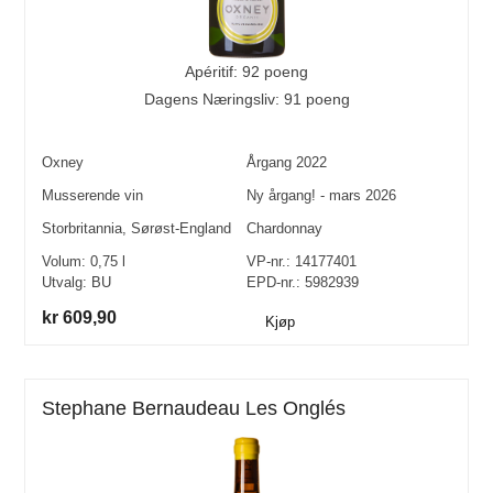
Apéritif: 92 poeng
Dagens Næringsliv: 91 poeng
Oxney
Årgang
2022
Musserende vin
Ny årgang! - mars 2026
Storbritannia
,
Sørøst-England
Chardonnay
Volum:
0,75
l
VP-nr.:
14177401
Utvalg:
BU
EPD-nr.: 5982939
kr 609,90
Kjøp
Stephane Bernaudeau Les Onglés