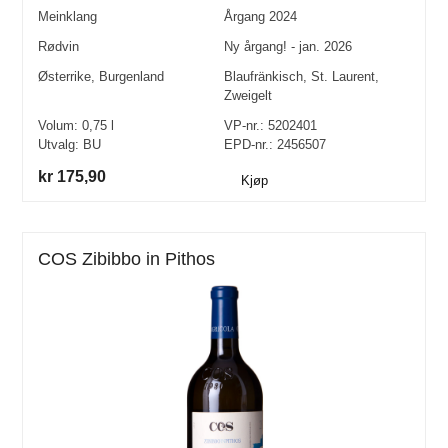
Meinklang
Årgang
2024
Rødvin
Ny årgang! - jan. 2026
Østerrike
,
Burgenland
Blaufränkisch
,
St. Laurent
,
Zweigelt
Volum:
0,75
l
VP-nr.:
5202401
Utvalg:
BU
EPD-nr.: 2456507
kr 175,90
Kjøp
COS Zibibbo in Pithos