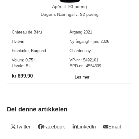
Apéritif: 93 poeng
Dagens Næringsliv: 92 poeng
Château de Béru
Årgang
2021
Hvitvin
Ny årgang! - jan. 2026
Frankrike
,
Burgund
Chardonnay
Volum:
0,75
l
VP-nr.:
5492101
Utvalg:
BU
EPD-nr.: 4554309
kr 899,90
Les mer
Del denne artikkelen
Twitter
Facebook
LinkedIn
Email