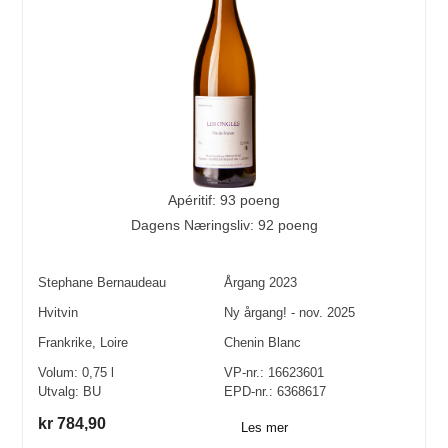
Apéritif: 93 poeng
Dagens Næringsliv: 92 poeng
Stephane Bernaudeau
Årgang
2023
Hvitvin
Ny årgang! - nov. 2025
Frankrike
,
Loire
Chenin Blanc
Volum:
0,75
l
VP-nr.:
16623601
Utvalg:
BU
EPD-nr.: 6368617
kr 784,90
Les mer