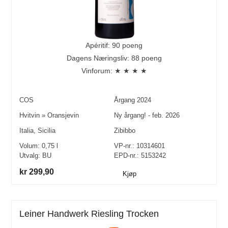
Apéritif: 90 poeng
Dagens Næringsliv: 88 poeng
Vinforum: ★ ★ ★ ★
COS
Årgang
2024
Hvitvin
»
Oransjevin
Ny årgang! - feb. 2026
Italia
,
Sicilia
Zibibbo
Volum:
0,75
l
VP-nr.:
10314601
Utvalg:
BU
EPD-nr.: 5153242
kr 299,90
Kjøp
Leiner Handwerk Riesling Trocken