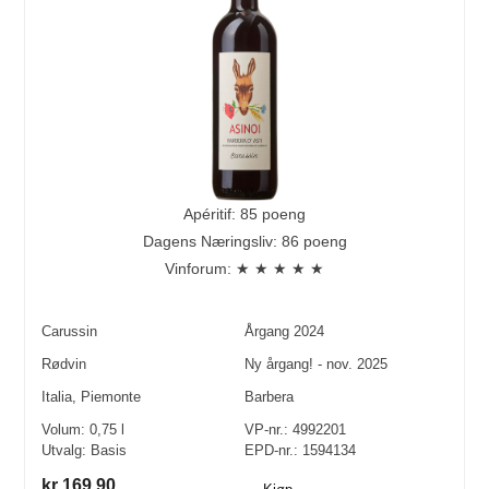
Apéritif: 85 poeng
Dagens Næringsliv: 86 poeng
Vinforum: ★ ★ ★ ★ ★
Carussin
Årgang
2024
Rødvin
Ny årgang! - nov. 2025
Italia
,
Piemonte
Barbera
Volum:
0,75
l
VP-nr.:
4992201
Utvalg:
Basis
EPD-nr.: 1594134
kr 169,90