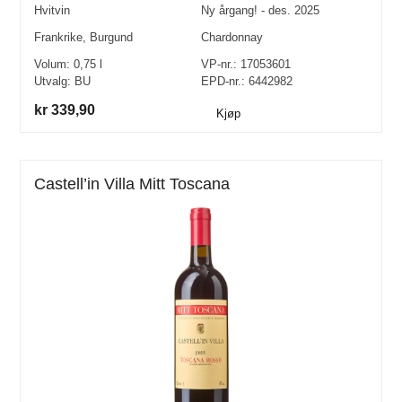
Hvitvin
Ny årgang! - des. 2025
Frankrike
,
Burgund
Chardonnay
Volum:
0,75
l
VP-nr.:
17053601
Utvalg:
BU
EPD-nr.: 6442982
kr 339,90
Kjøp
Castell’in Villa Mitt Toscana