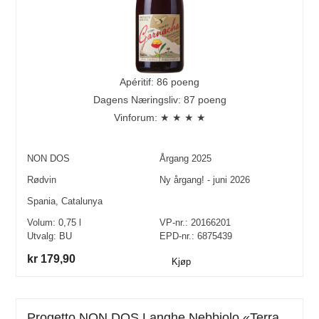
Apéritif: 86 poeng
Dagens Næringsliv: 87 poeng
Vinforum: ★ ★ ★ ★
NON DOS
Årgang
2025
Rødvin
Ny årgang! - juni 2026
Spania
,
Catalunya
Volum:
0,75
l
VP-nr.:
20166201
Utvalg:
BU
EPD-nr.: 6875439
kr 179,90
Kjøp
Progetto NON DOS Langhe Nebbiolo «Terra