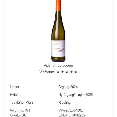
Apéritif: 88 poeng
Vinforum: ★ ★ ★ ★ ★
Leiner
Årgang
2024
Hvitvin
Ny årgang! - april 2025
Tyskland
,
Pfalz
Riesling
Volum:
0,75
l
VP-nr.:
1504101
Utvalg:
BU
EPD-nr.: 4032959