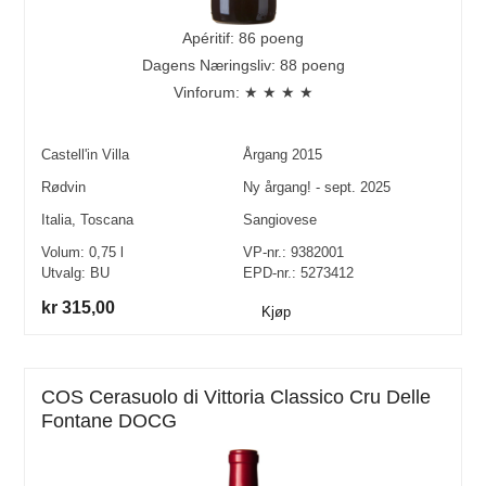
Apéritif: 86 poeng
Dagens Næringsliv: 88 poeng
Vinforum: ★ ★ ★ ★
Castell'in Villa
Årgang
2015
Rødvin
Ny årgang! - sept. 2025
Italia
,
Toscana
Sangiovese
Volum:
0,75
l
VP-nr.:
9382001
Utvalg:
BU
EPD-nr.: 5273412
kr 315,00
Kjøp
COS Cerasuolo di Vittoria Classico Cru Delle
Fontane DOCG