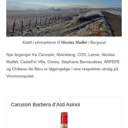
Kaldt i vinmarkene til
Nicolas Maillet
i Burgund
Nye årganger fra
Carussin
,
Meinklang
,
COS
,
Leiner
,
Nicolas
Maillet
,
Castell’in Villa
,
Oxney
,
Stephane Bernaudeau
,
ARPEPE
og
Château de Béru
er tilgjengelige i sine respektive utvalg på
Vinomonopolet.
Carussin Barbera d’Asti Asinoi