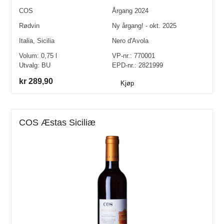
COS
Årgang
2024
Rødvin
Ny årgang! - okt. 2025
Italia
,
Sicilia
Nero d'Avola
Volum:
0,75
l
VP-nr.:
770001
Utvalg:
BU
EPD-nr.: 2821999
kr 289,90
Kjøp
COS Æstas Siciliæ