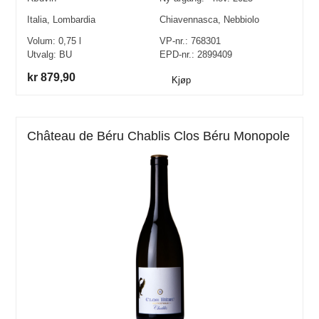
Italia
,
Lombardia
Chiavennasca
,
Nebbiolo
Volum:
0,75
l
VP-nr.:
768301
Utvalg:
BU
EPD-nr.: 2899409
kr 879,90
Kjøp
Château de Béru Chablis Clos Béru Monopole