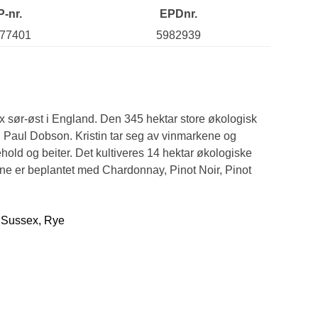
P-nr.
EPDnr.
77401
5982939
x sør-øst i England. Den 345 hektar store økologisk
g Paul Dobson. Kristin tar seg av vinmarkene og
hold og beiter. Det kultiveres 14 hektar økologiske
e er beplantet med Chardonnay, Pinot Noir, Pinot
t Sussex, Rye
d