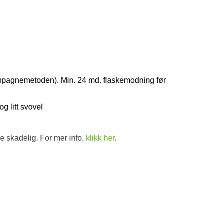
mpagnemetoden). Min. 24 md. flaskemodning før
g litt svovel
e skadelig. For mer info,
klikk her
.