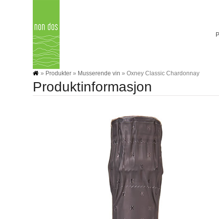
Skip
to
content
»
Produkter
»
Musserende vin
»
Oxney Classic Chardonnay
Produktinformasjon