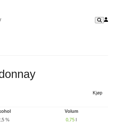
T
rdonnay
Kjøp
kohol
Volum
2,5 %
0,75
l