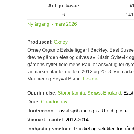
Ant. pr. kasse
V
6
141
Ny årgang! - mars 2026
Produsent:
Oxney
Oxney Organic Estate ligger I Beckley, East Susse
drevne gården eies og drives av Kristin Syltevik o
gårdens hytteutleie mens Paul er ansvarlig for dyre
vinmarker plantet mellom 2012 og 2018. Vinmarken
Meunier og Seyval Blanc.
Les mer
Opprinnelse:
Storbritannia
,
Sørøst-England
, Eas
Drue:
Chardonnay
Jordsmonn:
Fossil sjøbunn og kalkholdig leire
Vinmark plantet:
2012-2014
Innhøstingsmetode:
Plukket og selektert for hån