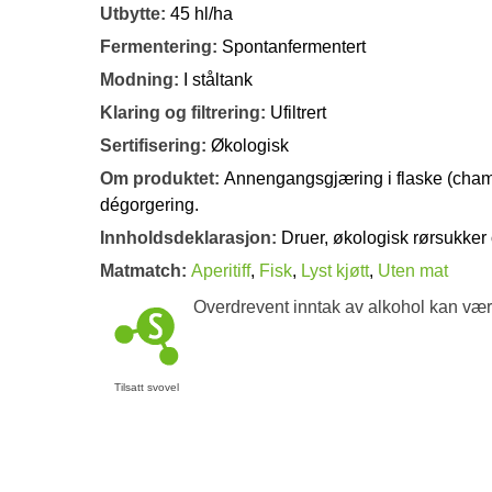
Utbytte:
45 hl/ha
Fermentering:
Spontanfermentert
Modning:
I ståltank
Klaring og filtrering:
Ufiltrert
Sertifisering:
Økologisk
Om produktet:
Annengangsgjæring i flaske (cha
dégorgering.
Innholdsdeklarasjon:
Druer, økologisk rørsukker o
Matmatch:
Aperitiff
,
Fisk
,
Lyst kjøtt
,
Uten mat
Overdrevent inntak av alkohol kan vær
Tilsatt svovel