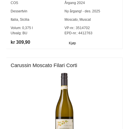
COS
Årgang
2024
Dessertvin
Ny årgang! - des. 2025
Italia
,
Sicilia
Moscato
,
Muscat
Volum:
0,375
l
VP-nr.:
3514702
Utvalg:
BU
EPD-nr.: 4412763
kr 309,90
Kjøp
Carussin Moscato Filari Corti