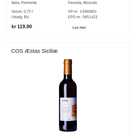
Italia
,
Piemonte
Favorita
,
Moscato
Volum:
0,75
l
VP-nr.:
13460801
Utvalg:
BU
EPD-nr.: 5851423
kr 119,90
Les mer
COS Æstas Siciliæ