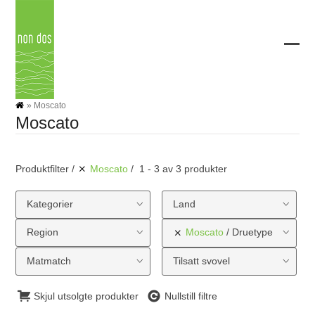
Skip
to
content
Ope
Clos
mobi
mobi
men
men
»
Moscato
Moscato
Produktfilter
Moscato
1 - 3 av 3 produkter
Kategorier
Land
Region
Moscato
Druetype
Matmatch
Tilsatt svovel
Skjul utsolgte produkter
Nullstill filtre