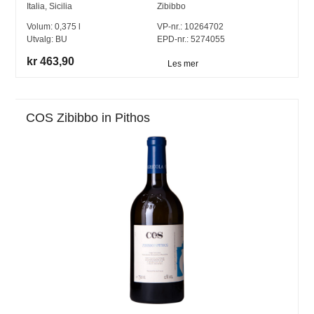
Italia
,
Sicilia
Zibibbo
Volum:
0,375
l
VP-nr.:
10264702
Utvalg:
BU
EPD-nr.: 5274055
kr 463,90
Les mer
COS Zibibbo in Pithos