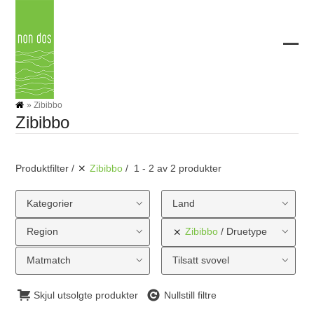
Skip
to
content
Ope
Clos
mobi
mobi
men
men
»
Zibibbo
Zibibbo
Produktfilter
Zibibbo
1 - 2 av 2 produkter
Kategorier
Land
Region
Zibibbo
Druetype
Matmatch
Tilsatt svovel
Skjul utsolgte produkter
Nullstill filtre