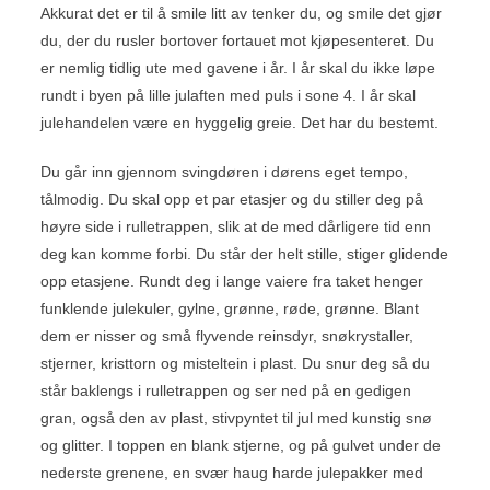
Akkurat det er til å smile litt av tenker du, og smile det gjør
du, der du rusler bortover fortauet mot kjøpesenteret. Du
er nemlig tidlig ute med gavene i år. I år skal du ikke løpe
rundt i byen på lille julaften med puls i sone 4. I år skal
julehandelen være en hyggelig greie. Det har du bestemt.
Du går inn gjennom svingdøren i dørens eget tempo,
tålmodig. Du skal opp et par etasjer og du stiller deg på
høyre side i rulletrappen, slik at de med dårligere tid enn
deg kan komme forbi. Du står der helt stille, stiger glidende
opp etasjene. Rundt deg i lange vaiere fra taket henger
funklende julekuler, gylne, grønne, røde, grønne. Blant
dem er nisser og små flyvende reinsdyr, snøkrystaller,
stjerner, kristtorn og misteltein i plast. Du snur deg så du
står baklengs i rulletrappen og ser ned på en gedigen
gran, også den av plast, stivpyntet til jul med kunstig snø
og glitter. I toppen en blank stjerne, og på gulvet under de
nederste grenene, en svær haug harde julepakker med