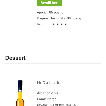
Bestill her!
Apéritif: 85 poeng
Dagens Næringsliv: 86 poeng
Vinforum: ★ ★ ★ ★
Dessert
NeRø Issider
Årgang:
2024
Land:
Norge
Utvalg:
BU
VPnr.:
15470702