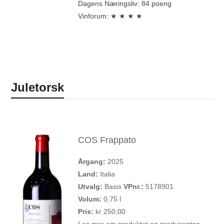
Dagens Næringsliv: 84 poeng
Vinforum: ★ ★ ★ ★
Juletorsk
COS Frappato
Årgang:
2025
Land:
Italia
Utvalg:
Basis
VPnr.:
5178901
Volum:
0,75 l
Pris:
kr 250,00
Les mer om produktet og produsenten.