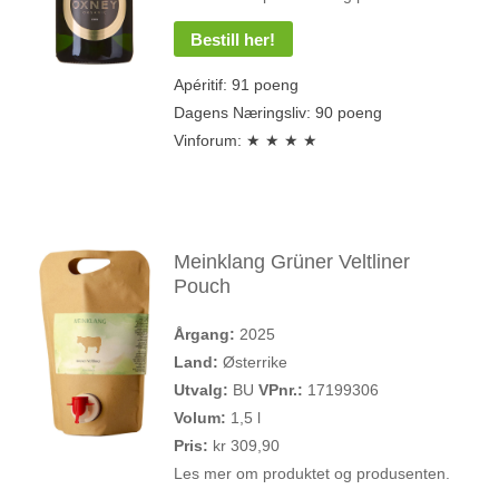
Bestill her!
Apéritif: 91 poeng
Dagens Næringsliv: 90 poeng
Vinforum: ★ ★ ★ ★
Meinklang Grüner Veltliner
Pouch
Årgang:
2025
Land:
Østerrike
Utvalg:
BU
VPnr.:
17199306
Volum:
1,5 l
Pris:
kr 309,90
Les mer om produktet og produsenten.