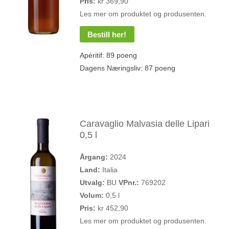
Pris:
kr 369,90
Les mer om produktet og produsenten.
Bestill her!
Apéritif: 89 poeng
Dagens Næringsliv: 87 poeng
Caravaglio Malvasia delle Lipari
0,5 l
Årgang:
2024
Land:
Italia
Utvalg:
BU
VPnr.:
769202
Volum:
0,5 l
Pris:
kr 452,90
Les mer om produktet og produsenten.