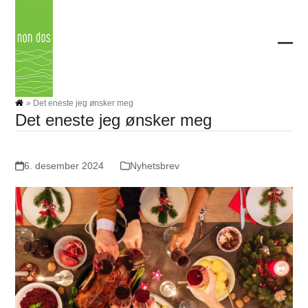
Skip
to
content
Ope
Clos
mobi
mobi
men
men
»
Det eneste jeg ønsker meg
Det eneste jeg ønsker meg
6. desember 2024
Nyhetsbrev