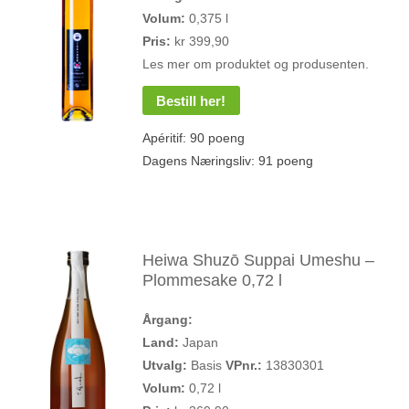
Volum:
0,375 l
Pris:
kr 399,90
Les mer om produktet og produsenten.
Bestill her!
Apéritif: 90 poeng
Dagens Næringsliv: 91 poeng
Heiwa Shuzō Suppai Umeshu –
Plommesake 0,72 l
Årgang:
Land:
Japan
Utvalg:
Basis
VPnr.:
13830301
Volum:
0,72 l