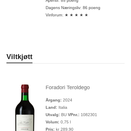
Apéritif: 85 poeng
Dagens Næringsliv: 86 poeng
Vinforum: ★ ★ ★ ★ ★
Viltkjøtt
Foradori Teroldego
Årgang:
2024
Land:
Italia
Utvalg:
BU
VPnr.:
1082301
Volum:
0,75 l
Pris:
kr 289,90