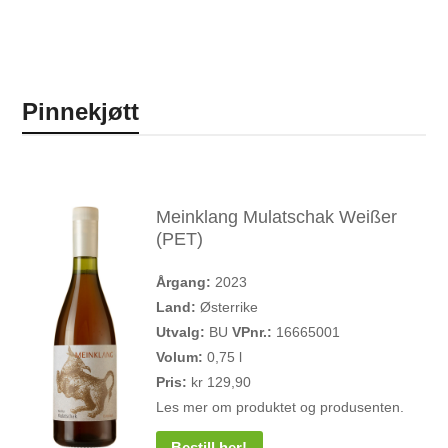
Pinnekjøtt
Meinklang Mulatschak Weißer
(PET)
Årgang:
2023
Land:
Østerrike
Utvalg:
BU
VPnr.:
16665001
Volum:
0,75 l
Pris:
kr 129,90
Les mer om produktet og produsenten.
Bestill her!