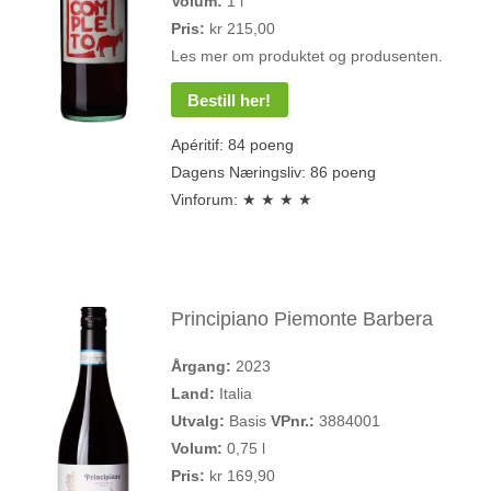
Volum:
1 l
Pris:
kr 215,00
Les mer om produktet og produsenten.
Bestill her!
Apéritif: 84 poeng
Dagens Næringsliv: 86 poeng
Vinforum: ★ ★ ★ ★
Principiano Piemonte Barbera
Årgang:
2023
Land:
Italia
Utvalg:
Basis
VPnr.:
3884001
Volum:
0,75 l
Pris:
kr 169,90