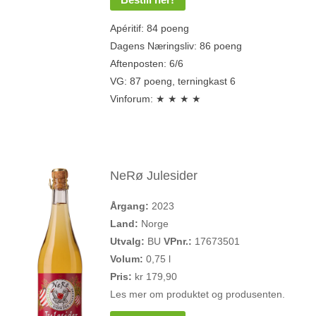
Apéritif: 84 poeng
Dagens Næringsliv: 86 poeng
Aftenposten: 6/6
VG: 87 poeng, terningkast 6
Vinforum: ★ ★ ★ ★
NeRø Julesider
Årgang:
2023
Land:
Norge
Utvalg:
BU
VPnr.:
17673501
Volum:
0,75 l
Pris:
kr 179,90
Les mer om produktet og produsenten.