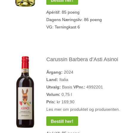
Bestill her!
Apéritif: 85 poeng
Dagens Næringsliv: 86 poeng
VG: Terningkast 6
Carussin Barbera d’Asti Asinoi
Årgang:
2024
Land:
Italia
Utvalg:
Basis
VPnr.:
4992201
Volum:
0,75 l
Pris:
kr 169,90
Les mer om produktet og produsenten.
Bestill her!