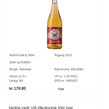
NeRø Frukt & Sider
Årgang
2023
Sider og fruktvin
Norge
,
Telemark
Rød Aroma, Ellis Bitter
Volum:
0,75
l
VP-nr.:
17673501
Utvalg:
BU
EPD-nr.: 9091607
kr 179,90
Kjøp
NeRø Helt Vill Økologisk Pét Nat