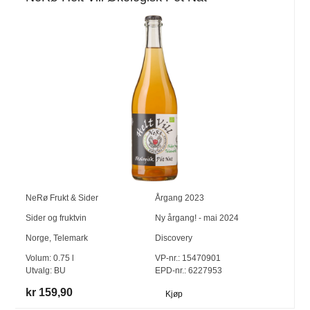
NeRø Frukt & Sider
Årgang
2023
Sider og fruktvin
Ny årgang! - mai 2024
Norge
,
Telemark
Discovery
Volum:
0.75
l
VP-nr.:
15470901
Utvalg:
BU
EPD-nr.: 6227953
kr 159,90
Kjøp