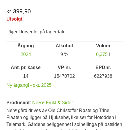
kr 399,90
Utsolgt
Ukjent forventet på lagerdato
Årgang
Alkohol
Volum
2024
9 %
0,375
l
Ant. pr. kasse
VP-nr.
EPDnr.
14
15470702
6227938
Ny årgang! - okt. 2025
Produsent:
NeRø Frukt & Sider
Nerø gård drives av Ole Christoffer Røste og Trine
Flaaten og ligger på Hjuksebø, like sør for Notodden i
Telemark. Gårdens beliggenhet i solhellinga på østsiden