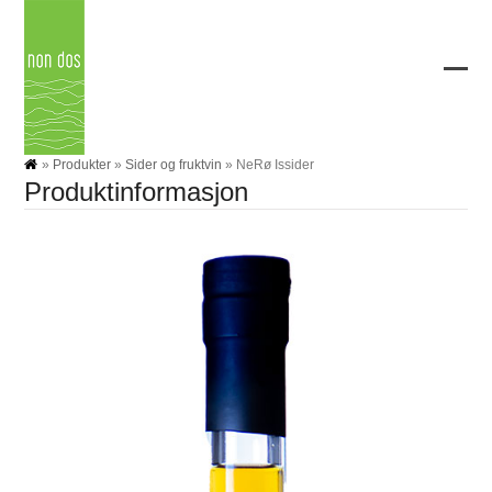
Skip
to
content
Ope
Clos
mobi
mobi
men
men
»
Produkter
»
Sider og fruktvin
»
NeRø Issider
Produktinformasjon