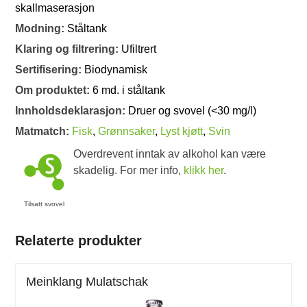
skallmaserasjon
Modning:
Ståltank
Klaring og filtrering:
Ufiltrert
Sertifisering:
Biodynamisk
Om produktet:
6 md. i ståltank
Innholdsdeklarasjon:
Druer og svovel (<30 mg/l)
Matmatch:
Fisk
,
Grønnsaker
,
Lyst kjøtt
,
Svin
Overdrevent inntak av alkohol kan være
skadelig. For mer info,
klikk her
.
Tilsatt svovel
Relaterte produkter
Meinklang Mulatschak