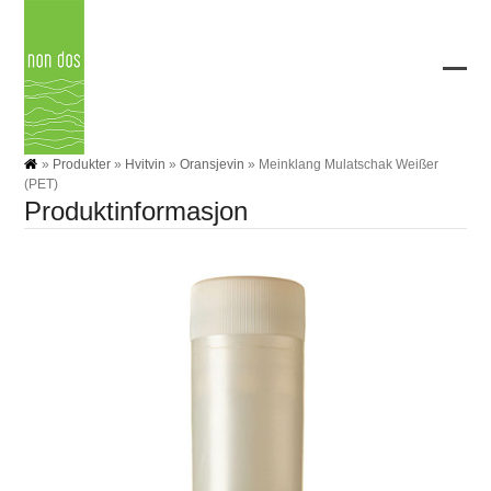
Skip
to
content
Ope
Clos
mobi
mobi
men
men
»
Produkter
»
Hvitvin
»
Oransjevin
»
Meinklang Mulatschak Weißer
(PET)
Produktinformasjon