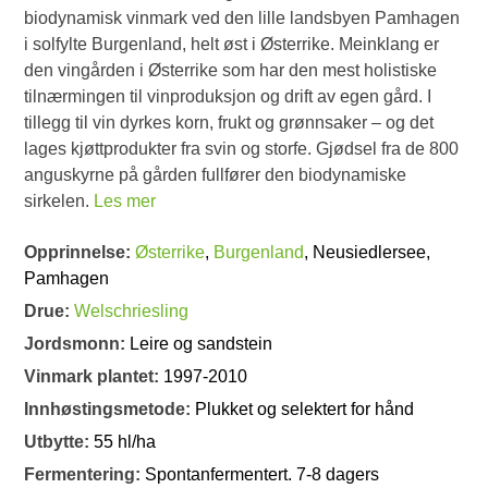
biodynamisk vinmark ved den lille landsbyen Pamhagen
i solfylte Burgenland, helt øst i Østerrike. Meinklang er
den vingården i Østerrike som har den mest holistiske
tilnærmingen til vinproduksjon og drift av egen gård. I
tillegg til vin dyrkes korn, frukt og grønnsaker – og det
lages kjøttprodukter fra svin og storfe. Gjødsel fra de 800
anguskyrne på gården fullfører den biodynamiske
sirkelen.
Les mer
Opprinnelse:
Østerrike
,
Burgenland
, Neusiedlersee,
Pamhagen
Drue:
Welschriesling
Jordsmonn:
Leire og sandstein
Vinmark plantet:
1997-2010
Innhøstingsmetode:
Plukket og selektert for hånd
Utbytte:
55 hl/ha
Fermentering:
Spontanfermentert. 7-8 dagers