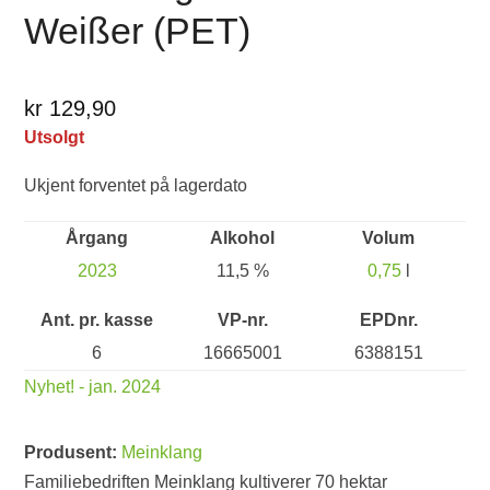
Weißer (PET)
kr 129,90
Utsolgt
Ukjent forventet på lagerdato
Årgang
Alkohol
Volum
2023
11,5 %
0,75
l
Ant. pr. kasse
VP-nr.
EPDnr.
6
16665001
6388151
Nyhet! - jan. 2024
Produsent:
Meinklang
Familiebedriften Meinklang kultiverer 70 hektar