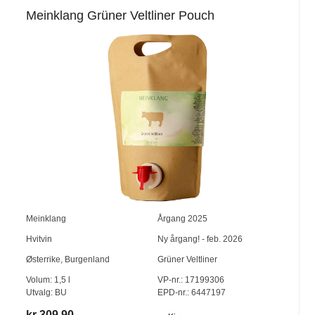
Meinklang Grüner Veltliner Pouch
Meinklang
Årgang
2025
Hvitvin
Ny årgang! - feb. 2026
Østerrike
,
Burgenland
Grüner Veltliner
Volum:
1,5
l
VP-nr.:
17199306
Utvalg:
BU
EPD-nr.: 6447197
kr 309,90