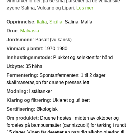
vinmarker fordelt på 60 små parseller på de vulkanske
øyene Salina, Vulcano og Lipari.
Les mer
Opprinnelse:
Italia
,
Sicilia
, Salina, Malfa
Drue:
Malvasia
Jordsmonn:
Basalt (vulkansk)
Vinmark plantet:
1970-1980
Innhøstingsmetode:
Plukket og selektert for hånd
Utbytte:
35 hl/ha
Fermentering:
Spontanfermentert. 1 til 2 dager
skallmaserasjon før druene presses lett
Modning:
I ståltanker
Klaring og filtrering:
Uklaret og ufiltrert
Sertifisering:
Økologisk
Om produktet:
Druene høstes i midten av oktober og
fordeles på bambusmatter (cannizzuoli) for tørking i rundt
15 dager. Vinen får deretter en naturlig alkoholgjæring til