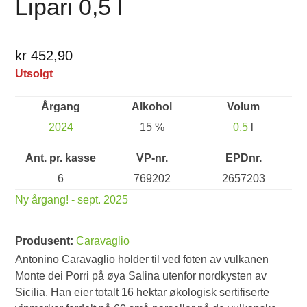
Lipari 0,5 l
kr 452,90
Utsolgt
Årgang
Alkohol
Volum
2024
15 %
0,5
l
Ant. pr. kasse
VP-nr.
EPDnr.
6
769202
2657203
Ny årgang! - sept. 2025
Produsent:
Caravaglio
Antonino Caravaglio holder til ved foten av vulkanen
Monte dei Porri på øya Salina utenfor nordkysten av
Sicilia. Han eier totalt 16 hektar økologisk sertifiserte