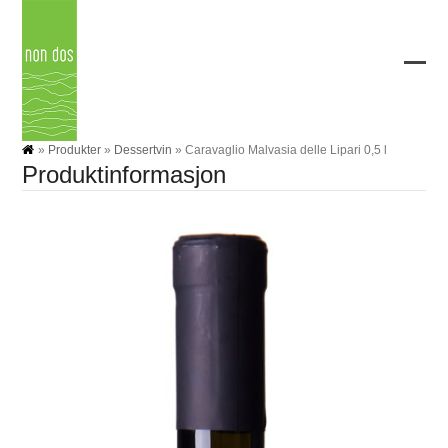
Skip
to
content
Ope
Clos
mobi
mobi
men
men
»
Produkter
»
Dessertvin
»
Caravaglio Malvasia delle Lipari 0,5 l
Produktinformasjon