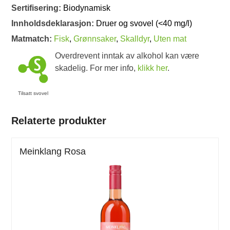
Sertifisering:
Biodynamisk
Innholdsdeklarasjon:
Druer og svovel (<40 mg/l)
Matmatch:
Fisk
,
Grønnsaker
,
Skalldyr
,
Uten mat
Overdrevent inntak av alkohol kan være
skadelig. For mer info,
klikk her
.
Tilsatt svovel
Relaterte produkter
Meinklang Rosa