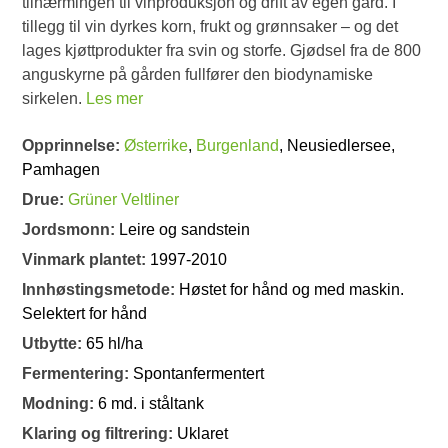
tilnærmingen til vinproduksjon og drift av egen gård. I
tillegg til vin dyrkes korn, frukt og grønnsaker – og det
lages kjøttprodukter fra svin og storfe. Gjødsel fra de 800
anguskyrne på gården fullfører den biodynamiske
sirkelen.
Les mer
Opprinnelse:
Østerrike
,
Burgenland
, Neusiedlersee,
Pamhagen
Drue:
Grüner Veltliner
Jordsmonn:
Leire og sandstein
Vinmark plantet:
1997-2010
Innhøstingsmetode:
Høstet for hånd og med maskin.
Selektert for hånd
Utbytte:
65 hl/ha
Fermentering:
Spontanfermentert
Modning:
6 md. i ståltank
Klaring og filtrering:
Uklaret