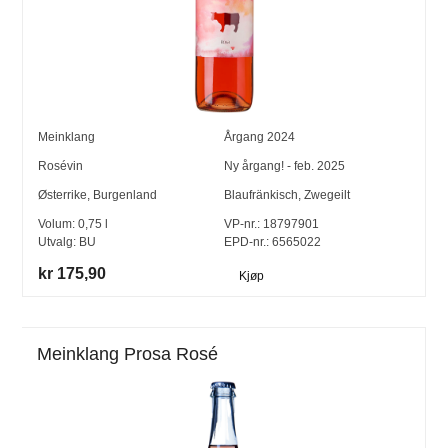
Meinklang
Årgang
2024
Rosévin
Ny årgang! - feb. 2025
Østerrike
,
Burgenland
Blaufränkisch
,
Zwegeilt
Volum:
0,75
l
VP-nr.:
18797901
Utvalg:
BU
EPD-nr.: 6565022
kr 175,90
Kjøp
Meinklang Prosa Rosé