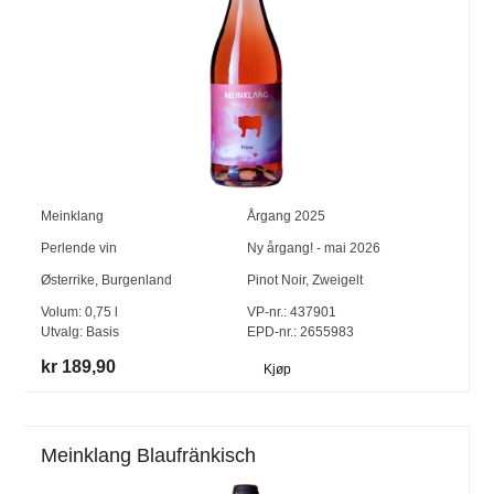
Meinklang
Årgang
2025
Perlende vin
Ny årgang! - mai 2026
Østerrike
,
Burgenland
Pinot Noir
,
Zweigelt
Volum:
0,75
l
VP-nr.:
437901
Utvalg:
Basis
EPD-nr.: 2655983
kr 189,90
Kjøp
Meinklang Blaufränkisch