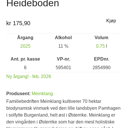
Heideboden
Kjøp
kr 175,90
Årgang
Alkohol
Volum
2025
11 %
0,75
l
Ant. pr. kasse
VP-nr.
EPDnr.
6
595401
2854990
Ny årgang! - feb. 2026
Produsent:
Meinklang
Familiebedriften Meinklang kultiverer 70 hektar
biodynamisk vinmark ved den lille landsbyen Pamhagen
i solfylte Burgenland, helt øst i Østerrike. Meinklang er
den vingården i Østerrike som har den mest holistiske