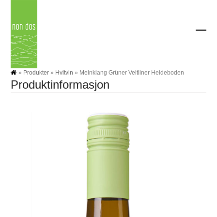
Skip
to
content
Ope
Clos
mobi
mobi
men
men
»
Produkter
»
Hvitvin
»
Meinklang Grüner Veltliner Heideboden
Produktinformasjon