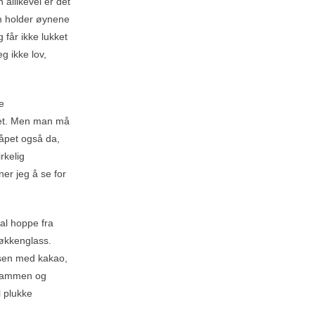
allikevel er det
om holder øynene
får ikke lukket
g ikke lov,
e
 det. Men man må
håpet også da,
rkelig
er jeg å se for
kal hoppe fra
kjøkkenglass.
isen med kakao,
 trammen og
l plukke