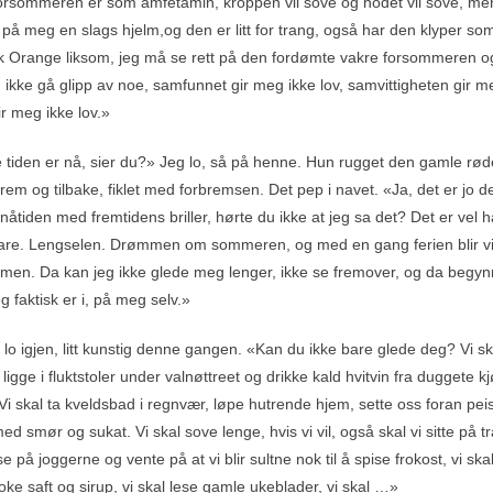
 Forsommeren er som amfetamin, kroppen vil sove og hodet vil sove, men 
på meg en slags hjelm,og den er litt for trang, også har den klyper s
 Orange liksom, jeg må se rett på den fordømte vakre forsommeren og 
ikke gå glipp av noe, samfunnet gir meg ikke lov, samvittigheten gir me
ir meg ikke lov.»
tiden er nå, sier du?» Jeg lo, så på henne. Hun rugget den gamle rød
rem og tilbake, fiklet med forbremsen. Det pep i navet. «Ja, det er jo
åtiden med fremtidens briller, hørte du ikke at jeg sa det? Det er vel 
are. Lengselen. Drømmen om sommeren, og med en gang ferien blir vi
men. Da kan jeg ikke glede meg lenger, ikke se fremover, og da begynn
g faktisk er i, på meg selv.»
 lo igjen, litt kunstig denne gangen. «Kan du ikke bare glede deg? Vi s
l ligge i fluktstoler under valnøttreet og drikke kald hvitvin fra duggete 
Vi skal ta kveldsbad i regnvær, løpe hutrende hjem, sette oss foran pe
ed smør og sukat. Vi skal sove lenge, hvis vi vil, også skal vi sitte på
se på joggerne og vente på at vi blir sultne nok til å spise frokost, vi ska
ke saft og sirup, vi skal lese gamle ukeblader, vi skal …»