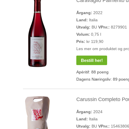
Caravaglio Palmento d
Årgang:
2022
Land:
Italia
Utvalg:
BU
VPnr.:
8279901
Volum:
0,75 l
Pris:
kr 119,90
Les mer om produktet og pr
Bestill her!
Apéritif: 88 poeng
Dagens Næringsliv: 89 poen
Carussin Completo Po
Årgang:
2024
Land:
Italia
Utvalg:
BU
VPnr.:
1546380