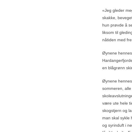
«Jeg gleder meg
skakke, beveget
hun prøvde å se
liksom til gledi
nåtiden med fremt
Øynene hennes d
Hardangerfjord
en blågrønn ski
Øynene hennes f
sommeren, alle 
skoleavslutning
være ute hele ti
skogstjern og la
man skal sykle h
og syrinduft i 