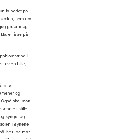
un la hodet på
 skallen, som om
 jeg gruer meg
 klarer å se på
ppblomstring i
 av en bille,
ånn før
ksamener og
r. Også skal man
vømme i stille
 og synge, og
 solen i øynene
på livet, og man