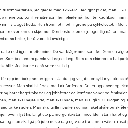
 til sommerferien, jeg gleder meg skikkelig. Jeg gjør jo det, men …» H
 øynene opp og til venstre som hun pleide når hun tenkte, liksom inn i
 inn i sitt eget hode. Hun trommet med fingrene på sykkelsetet. «Men,
ngen er over, om du skjønner. Den beste tiden er jo egentlig nå, om man
idens briller, for å være litt svulstig.»
alte ned igjen, møtte mine. De var blågrønne, som før. Som en algeo
en. Som bestemors gamle velursjeselong. Som den skimrende bakparten
nkebille. Jeg kunne også være svulstig.
ór opp inn bak pannen igjen. «Ja da, jeg vet, det er sykt mye stress s
stresser. Man skal bli ferdig med alt før ferien. Det er oppgaver og e
er og barnehagefrokoster og jobbfester og konfirmasjoner og festivale
den, man skal bejae livet, man skal bade, man skal gå tur i skogen og s
 seg tørke i solen. Man skal grille i parken og man skal skåle og skråle
jemover i lyst lin, langt ute på morgenkvisten, med blomster i håret og
nesa, og man skal gå på jobb neste dag og være trøtt, men våken, ruset 