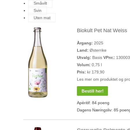
Småvilt
Svin
Uten mat
Biokult Pet Nat Weiss
Årgang:
2025
Land:
Østerrike
Utvalg:
Basis
VPnr.:
13000
Volum:
0,75 l
Pris:
kr 179,90
Les mer om produktet og pr
Bestill her!
Apéritif: 84 poeng
Dagens Næringsliv: 85 poen