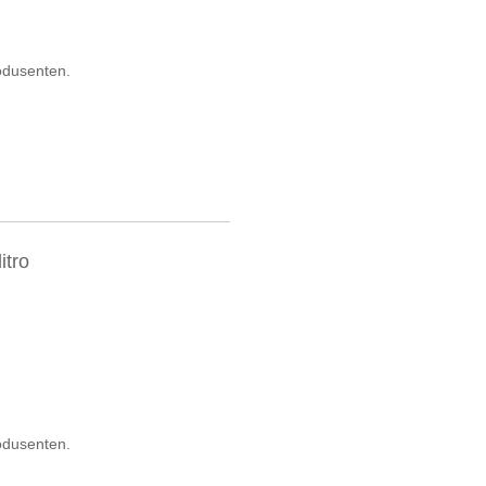
odusenten.
itro
odusenten.