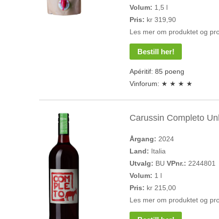
Volum:
1,5 l
Pris:
kr 319,90
Les mer om produktet og pr
Bestill her!
Apéritif: 85 poeng
Vinforum: ★ ★ ★ ★
Carussin Completo Unl
Årgang:
2024
Land:
Italia
Utvalg:
BU
VPnr.:
2244801
Volum:
1 l
Pris:
kr 215,00
Les mer om produktet og pr