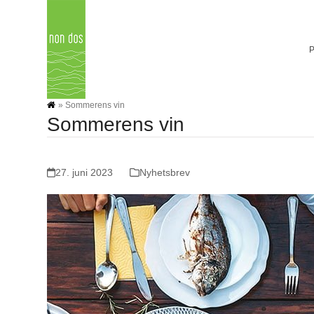
Skip
to
content
»
Sommerens vin
Sommerens vin
27. juni 2023
Nyhetsbrev