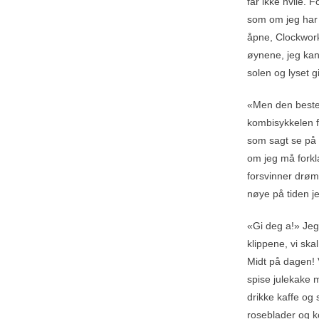
får ikke hvile.
som om jeg har 
åpne, Clockwork
øynene, jeg kan 
solen og lyset g
«Men den beste 
kombisykkelen f
som sagt se på n
om jeg må forkl
forsvinner drøm
nøye på tiden je
«Gi deg a!» Jeg
klippene, vi ska
Midt på dagen! 
spise julekake m
drikke kaffe og 
roseblader og ko