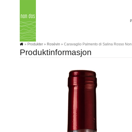
Skip
to
content
»
Produkter
»
Rosévin
»
Caravaglio Palmento di Salina Rosso No
Produktinformasjon