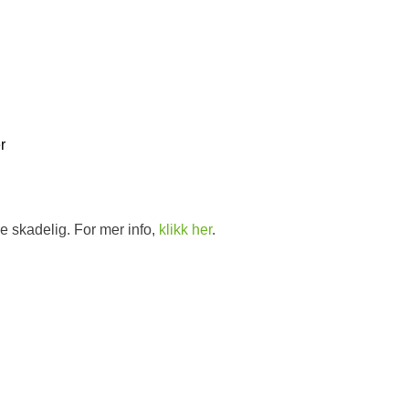
d
r
e skadelig. For mer info,
klikk her
.