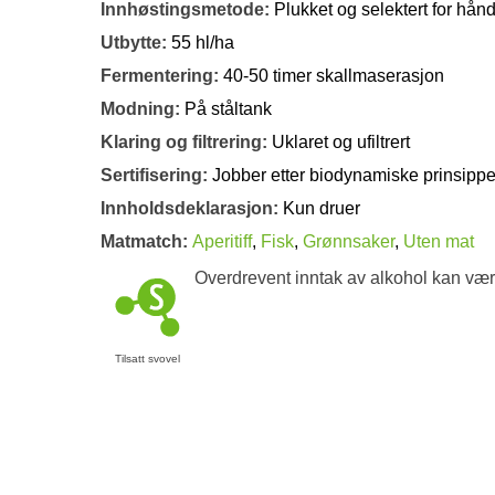
Innhøstingsmetode:
Plukket og selektert for hån
Utbytte:
55 hl/ha
Fermentering:
40-50 timer skallmaserasjon
Modning:
På ståltank
Klaring og filtrering:
Uklaret og ufiltrert
Sertifisering:
Jobber etter biodynamiske prinsippe
Innholdsdeklarasjon:
Kun druer
Matmatch:
Aperitiff
,
Fisk
,
Grønnsaker
,
Uten mat
Overdrevent inntak av alkohol kan vær
Tilsatt svovel