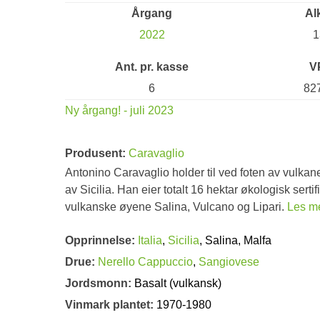
Årgang
Al
2022
1
Ant. pr. kasse
V
6
82
Ny årgang! - juli 2023
Produsent:
Caravaglio
Antonino Caravaglio holder til ved foten av vulkan
av Sicilia. Han eier totalt 16 hektar økologisk sert
vulkanske øyene Salina, Vulcano og Lipari.
Les m
Opprinnelse:
Italia
,
Sicilia
, Salina, Malfa
Drue:
Nerello Cappuccio
,
Sangiovese
Jordsmonn:
Basalt (vulkansk)
Vinmark plantet:
1970-1980