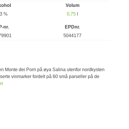
kohol
Volum
3 %
0,75
l
P-nr.
EPDnr.
79901
5044177
en Monte dei Porri på øya Salina utenfor nordkysten
ifiserte vinmarker fordelt på 60 små parseller på de
er