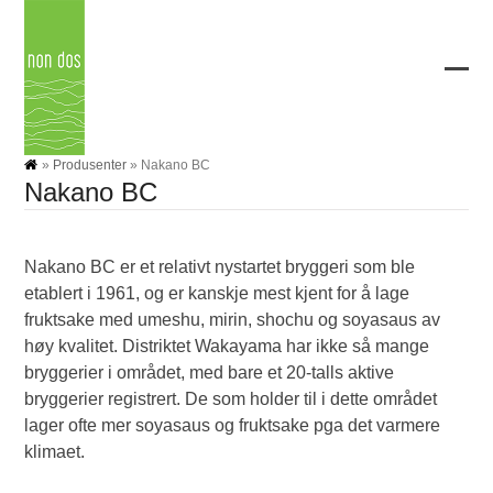
Skip
to
content
Ope
Clos
mobi
mobi
men
men
»
Produsenter
»
Nakano BC
Nakano BC
Nakano BC er et relativt nystartet bryggeri som ble
etablert i 1961, og er kanskje mest kjent for å lage
fruktsake med umeshu, mirin, shochu og soyasaus av
høy kvalitet. Distriktet Wakayama har ikke så mange
bryggerier i området, med bare et 20-talls aktive
bryggerier registrert. De som holder til i dette området
lager ofte mer soyasaus og fruktsake pga det varmere
klimaet.