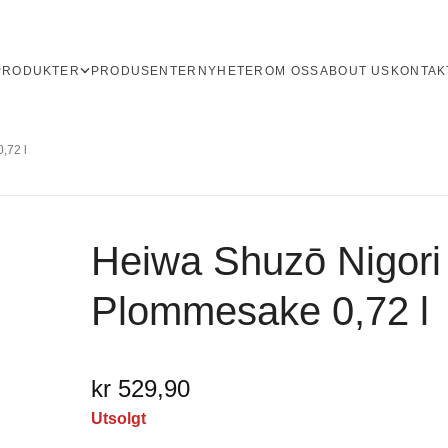
PRODUKTER
PRODUSENTER
NYHETER
OM OSS
ABOUT US
KONTAK
,72 l
Heiwa Shuzō Nigor
Plommesake 0,72 l
kr 529,90
Utsolgt