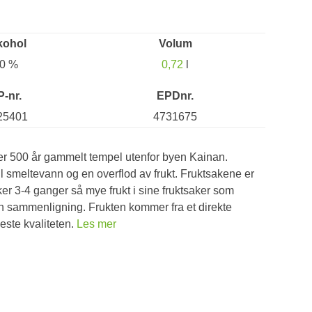
kohol
Volum
0 %
0,72
l
P-nr.
EPDnr.
25401
4731675
ver 500 år gammelt tempel utenfor byen Kainan.
til smeltevann og en overflod av frukt. Fruktsakene er
uker 3-4 ganger så mye frukt i sine fruktsaker som
en sammenligning. Frukten kommer fra et direkte
este kvaliteten.
Les mer