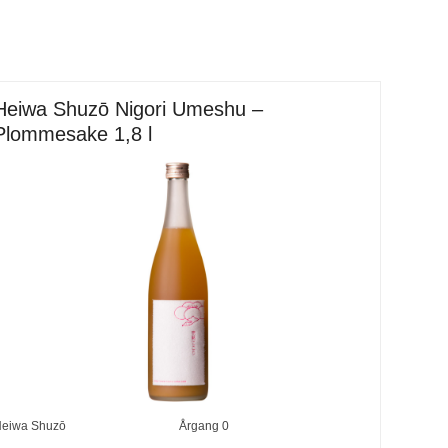
Heiwa Shuzō Nigori Umeshu –
Plommesake 1,8 l
eiwa Shuzō
Årgang
0