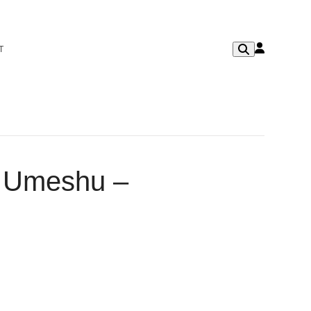
T
i Umeshu –