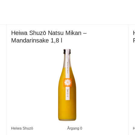
Heiwa Shuzō Natsu Mikan –
Mandarinsake 1,8 l
Heiwa Shuzō
Årgang
0
H