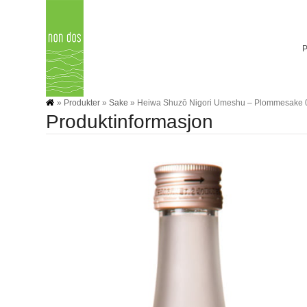
Skip
to
content
»
Produkter
»
Sake
»
Heiwa Shuzō Nigori Umeshu – Plommesake 0
Produktinformasjon