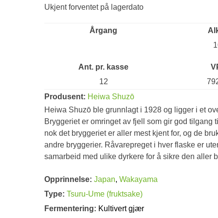
Ukjent forventet på lagerdato
Årgang
Al
1
Ant. pr. kasse
V
12
79
Produsent:
Heiwa Shuzō
Heiwa Shuzō ble grunnlagt i 1928 og ligger i et o
Bryggeriet er omringet av fjell som gir god tilgang 
nok det bryggeriet er aller mest kjent for, og de br
andre bryggerier. Råvarepreget i hver flaske er ut
samarbeid med ulike dyrkere for å sikre den aller b
Opprinnelse:
Japan
,
Wakayama
Type:
Tsuru-Ume (fruktsake)
Fermentering:
Kultivert gjær