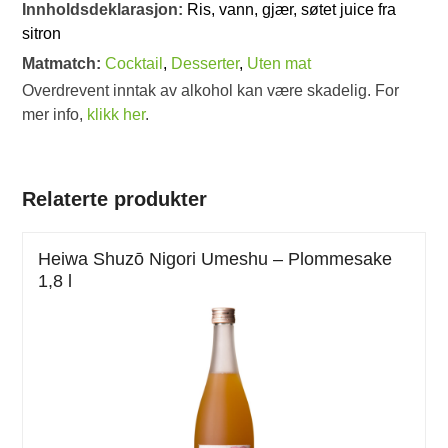
Innholdsdeklarasjon:
Ris, vann, gjær, søtet juice fra
sitron
Matmatch:
Cocktail
,
Desserter
,
Uten mat
Overdrevent inntak av alkohol kan være skadelig. For
mer info,
klikk her
.
Relaterte produkter
Heiwa Shuzō Nigori Umeshu – Plommesake
1,8 l