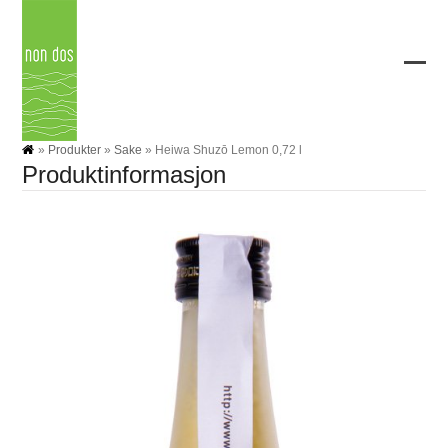
Skip
to
content
Ope
Clos
mobi
mobi
men
men
»
Produkter
»
Sake
»
Heiwa Shuzō Lemon 0,72 l
Produktinformasjon