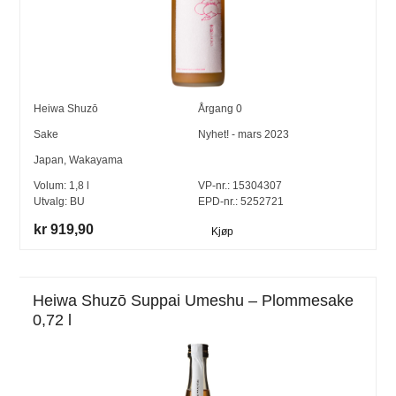
Heiwa Shuzō
Årgang
0
Sake
Nyhet! - mars 2023
Japan
,
Wakayama
Volum:
1,8
l
VP-nr.:
15304307
Utvalg:
BU
EPD-nr.: 5252721
kr 919,90
Kjøp
Heiwa Shuzō Suppai Umeshu – Plommesake
0,72 l