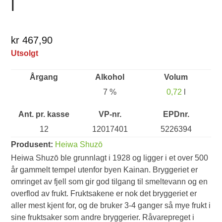
l
kr 467,90
Utsolgt
Årgang
Alkohol
Volum
7 %
0,72
l
Ant. pr. kasse
VP-nr.
EPDnr.
12
12017401
5226394
Produsent:
Heiwa Shuzō
Heiwa Shuzō ble grunnlagt i 1928 og ligger i et over 500
år gammelt tempel utenfor byen Kainan. Bryggeriet er
omringet av fjell som gir god tilgang til smeltevann og en
overflod av frukt. Fruktsakene er nok det bryggeriet er
aller mest kjent for, og de bruker 3-4 ganger så mye frukt i
sine fruktsaker som andre bryggerier. Råvarepreget i