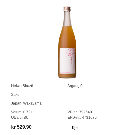
Heiwa Shuzō
Årgang
0
Sake
Japan
,
Wakayama
Volum:
0,72
l
VP-nr.:
7925401
Utvalg:
BU
EPD-nr.: 4731675
kr 529,90
Kjøp