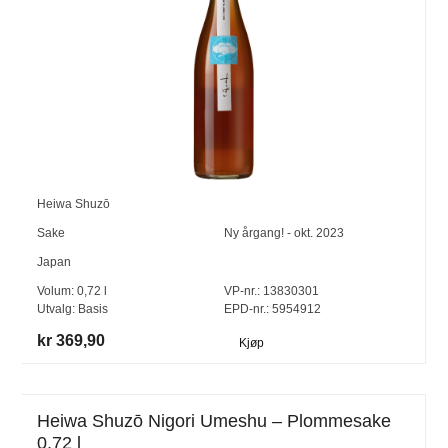
Heiwa Shuzō
Sake
Ny årgang! - okt. 2023
Japan
Volum:
0,72
l
VP-nr.:
13830301
Utvalg:
Basis
EPD-nr.: 5954912
kr 369,90
Kjøp
Heiwa Shuzō Nigori Umeshu – Plommesake
0,72 l