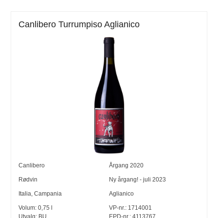
Canlibero Turrumpiso Aglianico
Canlibero
Årgang
2020
Rødvin
Ny årgang! - juli 2023
Italia
,
Campania
Aglianico
Volum:
0,75
l
VP-nr.:
1714001
Utvalg:
BU
EPD-nr.: 4113767