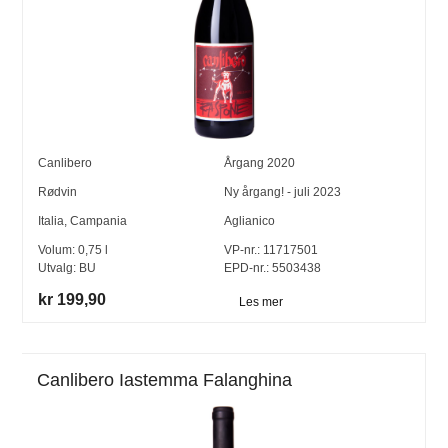
Canlibero
Årgang
2020
Rødvin
Ny årgang! - juli 2023
Italia
,
Campania
Aglianico
Volum:
0,75
l
VP-nr.:
11717501
Utvalg:
BU
EPD-nr.: 5503438
kr 199,90
Les mer
Canlibero Iastemma Falanghina