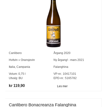
Canlibero
Årgang
2020
Hvitvin
»
Oransjevin
Ny årgang! - mars 2021
Italia
,
Campania
Falanghina
Volum:
0,75
l
VP-nr.:
10417101
Utvalg:
BU
EPD-nr.: 5165782
kr 119,90
Les mer
Canlibero Bonacreanza Falanghina