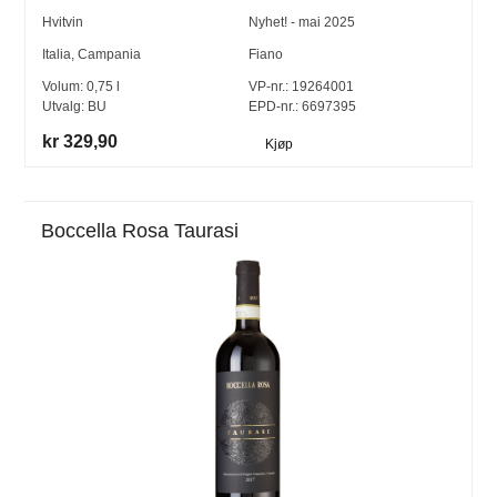
Hvitvin
Nyhet! - mai 2025
Italia
,
Campania
Fiano
Volum:
0,75
l
VP-nr.:
19264001
Utvalg:
BU
EPD-nr.: 6697395
kr 329,90
Kjøp
Boccella Rosa Taurasi