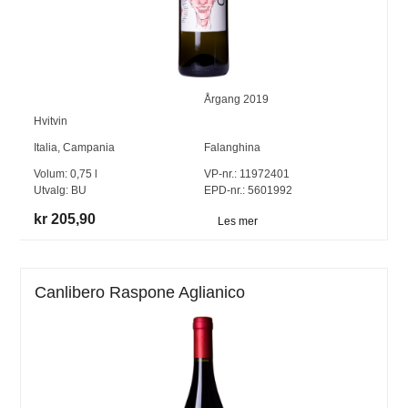
Årgang
2019
Hvitvin
Italia
,
Campania
Falanghina
Volum:
0,75
l
VP-nr.:
11972401
Utvalg:
BU
EPD-nr.: 5601992
kr 205,90
Les mer
Canlibero Raspone Aglianico