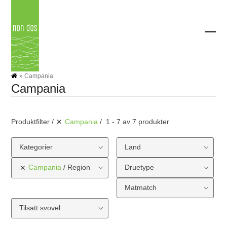
Skip
to
content
Ope
Clos
mobi
mobi
men
men
»
Campania
Campania
Produktfilter
Campania
1 - 7 av 7 produkter
Kategorier
Land
Campania
Region
Druetype
Matmatch
Tilsatt svovel