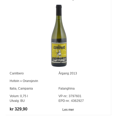
Canlibero
Årgang
2013
Hvitvin
»
Oransjevin
Italia
,
Campania
Falanghina
Volum:
0,75
l
VP-nr.:
3797601
Utvalg:
BU
EPD-nr.: 4362927
kr 329,90
Les mer