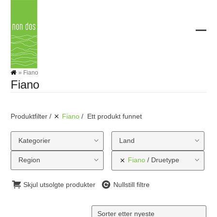
Skip
to
content
Ope
Clos
mobi
mobi
men
men
»
Fiano
Fiano
Produktfilter
Fiano
Ett produkt funnet
Kategorier
Land
Region
Fiano
Druetype
Skjul utsolgte produkter
Nullstill filtre