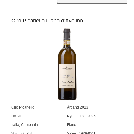
Ciro Picariello Fiano d’Avelino
Ciro Picariello
Årgang
2023
Hvitvin
Nyhet! - mai 2025
Italia
,
Campania
Fiano
Volum:
0,75
l
VP-nr.:
19264001