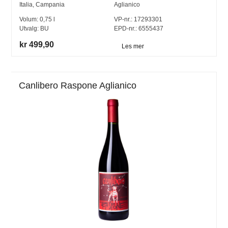
Italia
,
Campania
Aglianico
Volum:
0,75
l
VP-nr.:
17293301
Utvalg:
BU
EPD-nr.: 6555437
kr 499,90
Les mer
Canlibero Raspone Aglianico