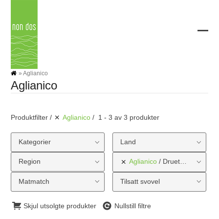
Skip
to
content
Ope
Clos
mobi
mobi
men
men
»
Aglianico
Aglianico
Produktfilter
Aglianico
1 - 3 av 3 produkter
Kategorier
Land
Region
Aglianico
Druetype
Matmatch
Tilsatt svovel
Skjul utsolgte produkter
Nullstill filtre