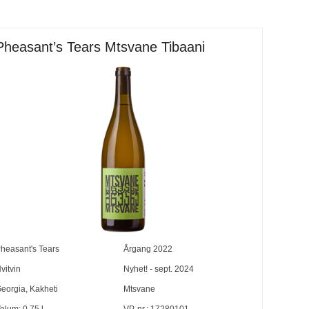
Pheasant’s Tears Mtsvane Tibaani
heasant's Tears
Årgang
2022
vitvin
Nyhet! - sept. 2024
eorgia
,
Kakheti
Mtsvane
olum:
0,75
l
VP-nr.:
17280101