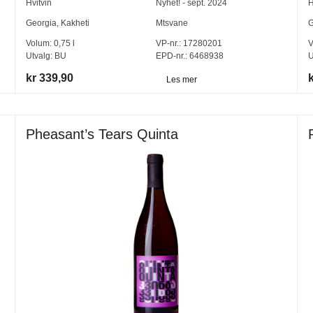
Hvitvin
Nyhet! - sept. 2024
H
Georgia
,
Kakheti
Mtsvane
G
Volum:
0,75
l
VP-nr.:
17280201
V
Utvalg:
BU
EPD-nr.: 6468938
U
kr 339,90
Les mer
Pheasant’s Tears Quinta