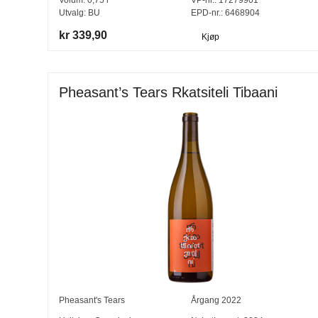
Utvalg:
BU
EPD-nr.: 6468904
kr 339,90
Kjøp
Pheasant’s Tears Rkatsiteli Tibaani
Pheasant's Tears
Årgang
2022