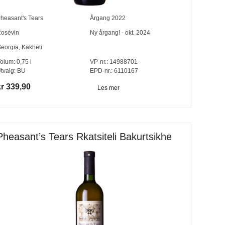
heasant's Tears
Årgang
2022
osévin
Ny årgang! - okt. 2024
eorgia
,
Kakheti
olum:
0,75
l
VP-nr.:
14988701
tvalg:
BU
EPD-nr.: 6110167
kr 339,90
Les mer
Pheasant’s Tears Rkatsiteli Bakurtsikhe