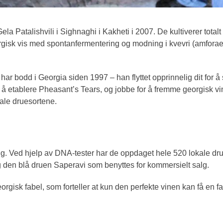
 Patalishvili i Sighnaghi i Kakheti i 2007. De kultiverer totalt
eorgisk vis med spontanfermentering og modning i kvevri (amforae
r bodd i Georgia siden 1997 – han flyttet opprinnelig dit for 
for å etablere Pheasant’s Tears, og jobbe for å fremme georgisk 
ale druesortene.
ing. Ved hjelp av DNA-tester har de oppdaget hele 520 lokale dru
g den blå druen Saperavi som benyttes for kommersielt salg.
k fabel, som forteller at kun den perfekte vinen kan få en fasa