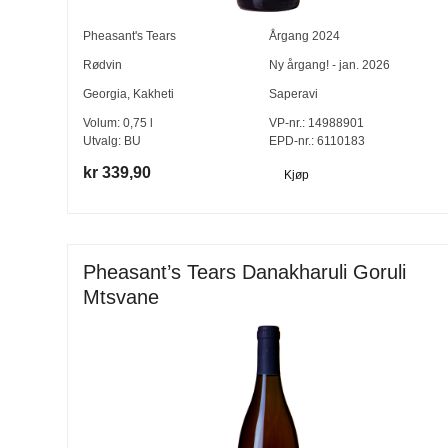
Pheasant's Tears
Årgang
2024
Rødvin
Ny årgang! - jan. 2026
Georgia
,
Kakheti
Saperavi
Volum:
0,75
l
VP-nr.:
14988901
Utvalg:
BU
EPD-nr.: 6110183
kr 339,90
Kjøp
Pheasant’s Tears Danakharuli Goruli
Mtsvane