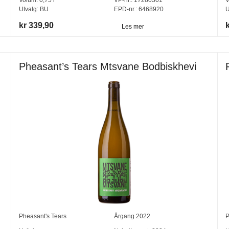
Utvalg:
BU
EPD-nr.: 6468920
U
kr 339,90
Les mer
Pheasant’s Tears Mtsvane Bodbiskhevi
Pheasant's Tears
Årgang
2022
P