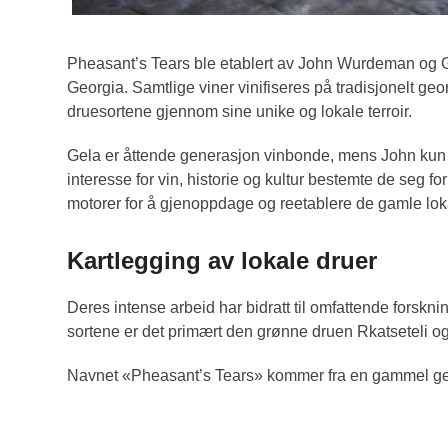
Pheasant’s Tears ble etablert av John Wurdeman og Gela
Georgia. Samtlige viner vinifiseres på tradisjonelt g
druesortene gjennom sine unike og lokale terroir.
Gela er åttende generasjon vinbonde, mens John kun ha
interesse for vin, historie og kultur bestemte de seg 
motorer for å gjenoppdage og reetablere de gamle lok
Kartlegging av lokale druer
Deres intense arbeid har bidratt til omfattende forskn
sortene er det primært den grønne druen Rkatseteli o
Navnet «Pheasant’s Tears» kommer fra en gammel georgis