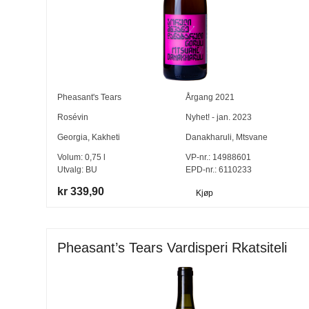
Pheasant's Tears
Årgang
2021
Rosévin
Nyhet! - jan. 2023
Georgia
,
Kakheti
Danakharuli
,
Mtsvane
Volum:
0,75
l
VP-nr.:
14988601
Utvalg:
BU
EPD-nr.: 6110233
kr 339,90
Kjøp
Pheasant’s Tears Vardisperi Rkatsiteli