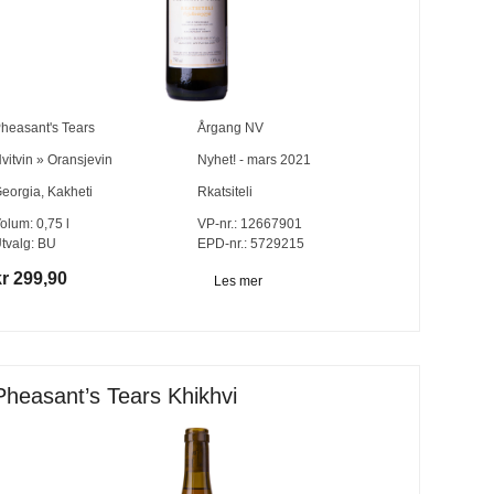
heasant's Tears
Årgang
NV
vitvin
»
Oransjevin
Nyhet! - mars 2021
eorgia
,
Kakheti
Rkatsiteli
olum:
0,75
l
VP-nr.:
12667901
tvalg:
BU
EPD-nr.: 5729215
kr 299,90
Les mer
Pheasant’s Tears Khikhvi