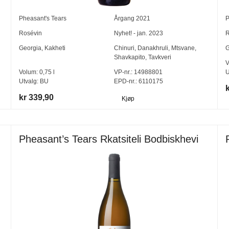
Pheasant's Tears
Årgang
2021
P
Rosévin
Nyhet! - jan. 2023
R
Georgia
,
Kakheti
Chinuri
,
Danakhruli
,
Mtsvane
,
G
Shavkapito
,
Tavkveri
V
Volum:
0,75
l
VP-nr.:
14988801
U
Utvalg:
BU
EPD-nr.: 6110175
kr 339,90
Kjøp
Pheasant’s Tears Rkatsiteli Bodbiskhevi