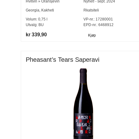
Hvitvin
»
Oransjevin
Nyhet! - sept. 2024
Georgia
,
Kakheti
Rkatsiteli
Volum:
0,75
l
VP-nr.:
17280001
Utvalg:
BU
EPD-nr.: 6468912
kr 339,90
Kjøp
Pheasant’s Tears Saperavi