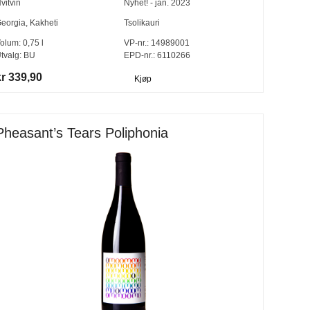
vitvin
Nyhet! - jan. 2023
eorgia
,
Kakheti
Tsolikauri
olum:
0,75
l
VP-nr.:
14989001
tvalg:
BU
EPD-nr.: 6110266
kr 339,90
Kjøp
Pheasant’s Tears Poliphonia