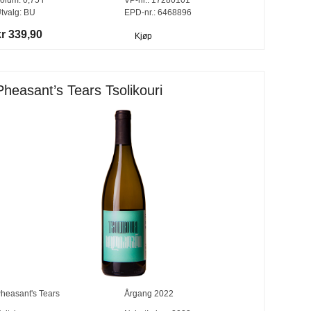
tvalg:
BU
EPD-nr.: 6468896
kr 339,90
Kjøp
Pheasant’s Tears Tsolikouri
heasant's Tears
Årgang
2022