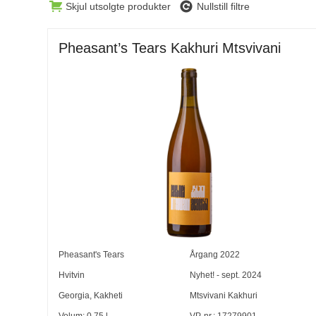
Skjul utsolgte produkter
Nullstill filtre
Pheasant’s Tears Kakhuri Mtsvivani
Pheasant's Tears
Årgang
2022
Hvitvin
Nyhet! - sept. 2024
Georgia
,
Kakheti
Mtsvivani Kakhuri
Volum:
0,75
l
VP-nr.:
17279901