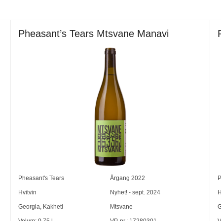
Pheasant’s Tears Mtsvane Manavi
Pheasant's Tears
Årgang
2022
P
Hvitvin
Nyhet! - sept. 2024
H
Georgia
,
Kakheti
Mtsvane
G
Volum:
0,75
l
VP-nr.:
17280301
V