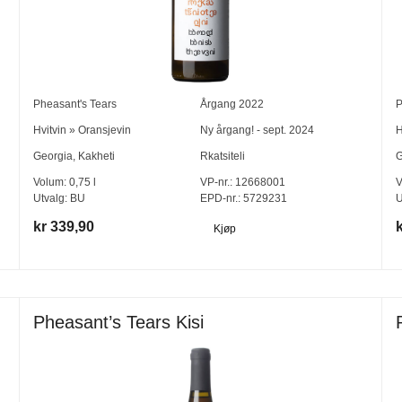
Pheasant's Tears
Årgang
2022
P
Hvitvin
»
Oransjevin
Ny årgang! - sept. 2024
H
Georgia
,
Kakheti
Rkatsiteli
G
Volum:
0,75
l
VP-nr.:
12668001
V
Utvalg:
BU
EPD-nr.: 5729231
U
kr 339,90
Kjøp
Pheasant’s Tears Kisi