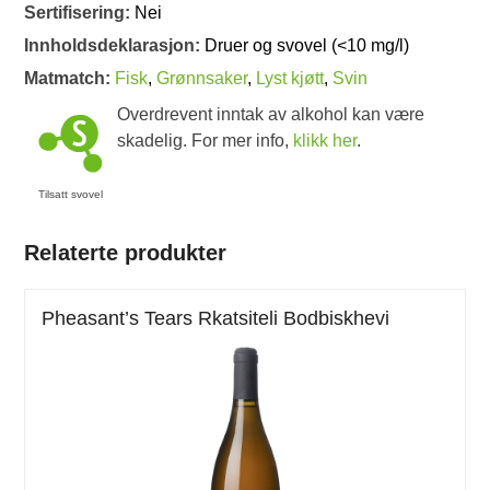
Sertifisering:
Nei
Innholdsdeklarasjon:
Druer og svovel (<10 mg/l)
Matmatch:
Fisk
,
Grønnsaker
,
Lyst kjøtt
,
Svin
Overdrevent inntak av alkohol kan være
skadelig. For mer info,
klikk her
.
Tilsatt svovel
Relaterte produkter
Pheasant’s Tears Rkatsiteli Bodbiskhevi