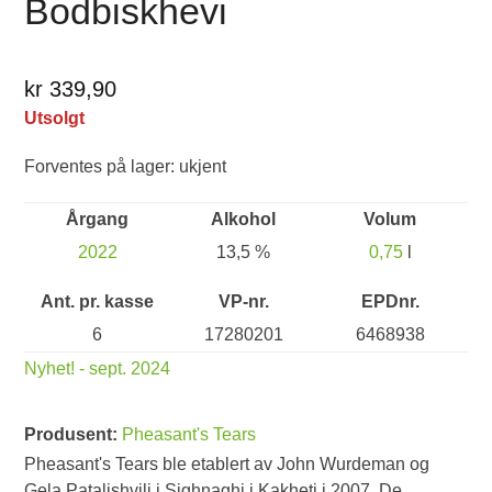
Bodbiskhevi
kr 339,90
Utsolgt
Forventes på lager: ukjent
Årgang
Alkohol
Volum
2022
13,5 %
0,75
l
Ant. pr. kasse
VP-nr.
EPDnr.
6
17280201
6468938
Nyhet! - sept. 2024
Produsent:
Pheasant's Tears
Pheasant's Tears ble etablert av John Wurdeman og
Gela Patalishvili i Sighnaghi i Kakheti i 2007. De