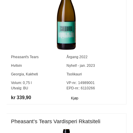
Pheasant's Tears
Årgang
2022
Hvitvin
Nyhet! - jan. 2023
Georgia
,
Kakheti
Tsolikauri
Volum:
0,75
l
VP-nr.:
14989001
Utvalg:
BU
EPD-nr.: 6110266
kr 339,90
Kjøp
Pheasant’s Tears Vardisperi Rkatsiteli