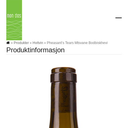
Skip
to
content
Ope
Clos
mobi
mobi
men
men
»
Produkter
»
Hvitvin
»
Pheasant’s Tears Mtsvane Bodbiskhevi
Produktinformasjon