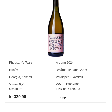
Pheasant's Tears
Årgang
2024
Rosévin
Ny årgang! - april 2026
Georgia
,
Kakheti
Vardisperi Rkatsiteli
Volum:
0,75
l
VP-nr.:
12667801
Utvalg:
BU
EPD-nr.: 5729223
kr 339,90
Kjøp