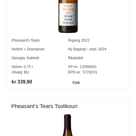
Pheasant's Tears
Årgang
2022
Hvitvin
»
Oransjevin
Ny årgang! - sept. 2024
Georgia
,
Kakheti
Rkatsiteli
Volum:
0,75
l
VP-nr.:
12668001
Utvalg:
BU
EPD-nr.: 5729231
kr 339,90
Kjøp
Pheasant’s Tears Tsolikouri