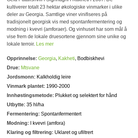
kultiverer totalt 23 hektar økologiske vinmarker i ulike
deler av Georgia. Samtlige viner vinifiseres på
tradisjonelt georgisk vis med spontanfermentering og
modning i kvevri (amforaer). Og vinhuset har som mål å
vise frem de lokale druesortene gjennom sine unike og
lokale terroir.
Les mer
Opprinnelse:
Georgia
,
Kakheti
, Bodbiskhevi
Drue:
Mtsvane
Jordsmonn:
Kalkholdig leire
Vinmark plantet:
1990-2000
Innhøstingsmetode:
Plukket og selektert for hånd
Utbytte:
35 hl/ha
Fermentering:
Spontanfermentert
Modning:
I kvevri (amfora)
Klaring og filtrering:
Uklaret og ufiltrert