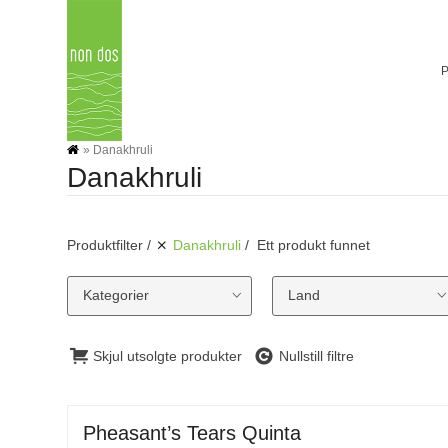
Skip
to
content
»
Danakhruli
Danakhruli
Produktfilter
Danakhruli
Ett produkt funnet
Kategorier
Land
Skjul utsolgte produkter
Nullstill filtre
Pheasant’s Tears Quinta