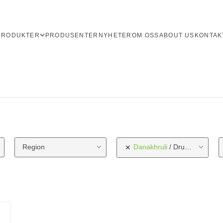
PRODUKTER
PRODUSENTER
NYHETER
OM OSS
ABOUT US
KONTAK
Region
Danakhruli
Druetype