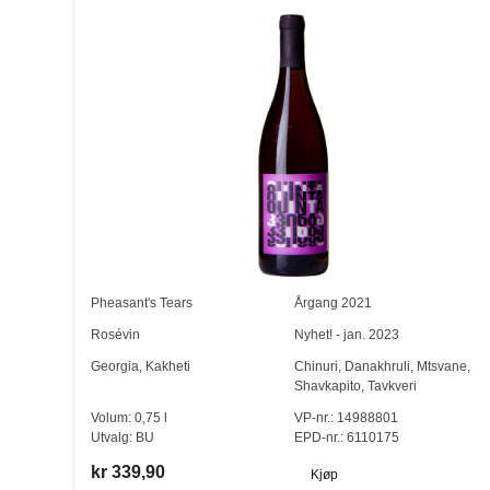
Pheasant's Tears
Årgang
2021
Rosévin
Nyhet! - jan. 2023
Georgia
,
Kakheti
Chinuri
,
Danakhruli
,
Mtsvane
,
Shavkapito
,
Tavkveri
Volum:
0,75
l
VP-nr.:
14988801
Utvalg:
BU
EPD-nr.: 6110175
kr 339,90
Kjøp