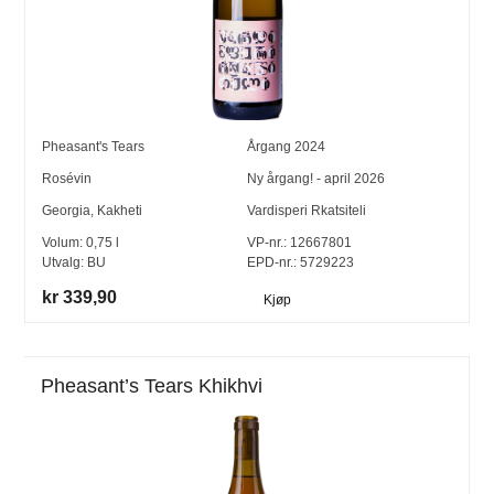
Pheasant's Tears
Årgang
2024
Rosévin
Ny årgang! - april 2026
Georgia
,
Kakheti
Vardisperi Rkatsiteli
Volum:
0,75
l
VP-nr.:
12667801
Utvalg:
BU
EPD-nr.: 5729223
kr 339,90
Kjøp
Pheasant’s Tears Khikhvi