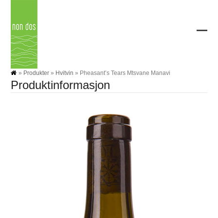
Skip
to
content
Ope
Clos
mobi
mobi
men
men
»
Produkter
»
Hvitvin
»
Pheasant’s Tears Mtsvane Manavi
Produktinformasjon