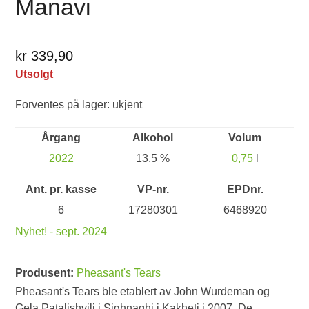
Manavi
kr 339,90
Utsolgt
Forventes på lager: ukjent
Årgang
Alkohol
Volum
2022
13,5 %
0,75
l
Ant. pr. kasse
VP-nr.
EPDnr.
6
17280301
6468920
Nyhet! - sept. 2024
Produsent:
Pheasant's Tears
Pheasant's Tears ble etablert av John Wurdeman og
Gela Patalishvili i Sighnaghi i Kakheti i 2007. De