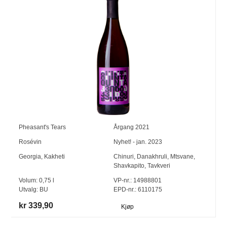
Pheasant's Tears
Årgang
2021
Rosévin
Nyhet! - jan. 2023
Georgia
,
Kakheti
Chinuri
,
Danakhruli
,
Mtsvane
,
Shavkapito
,
Tavkveri
Volum:
0,75
l
VP-nr.:
14988801
Utvalg:
BU
EPD-nr.: 6110175
kr 339,90
Kjøp