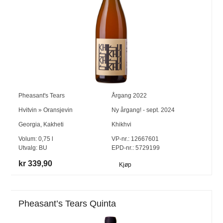
Pheasant's Tears
Årgang
2022
Hvitvin
»
Oransjevin
Ny årgang! - sept. 2024
Georgia
,
Kakheti
Khikhvi
Volum:
0,75
l
VP-nr.:
12667601
Utvalg:
BU
EPD-nr.: 5729199
kr 339,90
Kjøp
Pheasant’s Tears Quinta