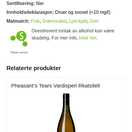
Sertifisering:
Nei
Innholdsdeklarasjon:
Druer og svovel (<10 mg/l)
Matmatch:
Fisk
,
Grønnsaker
,
Lyst kjøtt
,
Svin
Overdrevent inntak av alkohol kan være
skadelig. For mer info,
klikk her
.
Tilsatt svovel
Relaterte produkter
Pheasant’s Tears Vardisperi Rkatsiteli