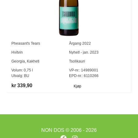
Pheasant's Tears
Årgang
2022
Hvitvin
Nyhet! - jan. 2023
Georgia
,
Kakheti
Tsolikauri
Volum:
0,75
l
VP-nr.:
14989001
Utvalg:
BU
EPD-nr.: 6110266
kr 339,90
Kjøp
NON DOS
© 2006 - 2026