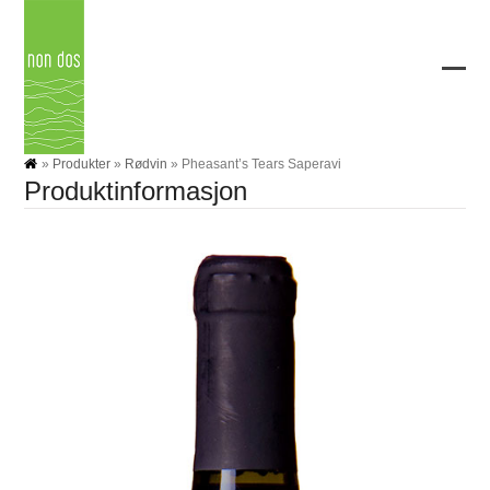
Skip
to
content
Ope
Clos
mobi
mobi
men
men
»
Produkter
»
Rødvin
»
Pheasant’s Tears Saperavi
Produktinformasjon