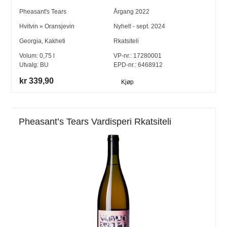
Pheasant's Tears
Årgang
2022
Hvitvin
»
Oransjevin
Nyhet! - sept. 2024
Georgia
,
Kakheti
Rkatsiteli
Volum:
0,75
l
VP-nr.:
17280001
Utvalg:
BU
EPD-nr.: 6468912
kr 339,90
Kjøp
Pheasant’s Tears Vardisperi Rkatsiteli