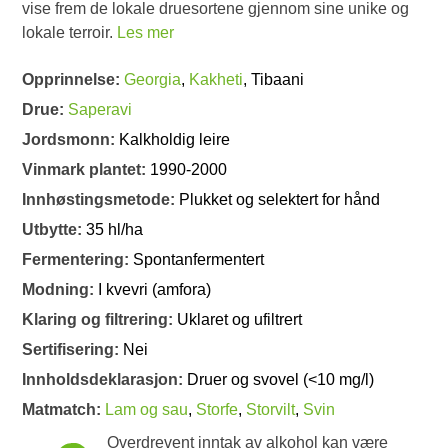
vise frem de lokale druesortene gjennom sine unike og
lokale terroir.
Les mer
Opprinnelse:
Georgia
,
Kakheti
, Tibaani
Drue:
Saperavi
Jordsmonn:
Kalkholdig leire
Vinmark plantet:
1990-2000
Innhøstingsmetode:
Plukket og selektert for hånd
Utbytte:
35 hl/ha
Fermentering:
Spontanfermentert
Modning:
I kvevri (amfora)
Klaring og filtrering:
Uklaret og ufiltrert
Sertifisering:
Nei
Innholdsdeklarasjon:
Druer og svovel (<10 mg/l)
Matmatch:
Lam og sau
,
Storfe
,
Storvilt
,
Svin
Overdrevent inntak av alkohol kan være