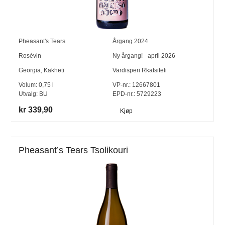
Pheasant's Tears
Årgang
2024
Rosévin
Ny årgang! - april 2026
Georgia
,
Kakheti
Vardisperi Rkatsiteli
Volum:
0,75
l
VP-nr.:
12667801
Utvalg:
BU
EPD-nr.: 5729223
kr 339,90
Kjøp
Pheasant’s Tears Tsolikouri