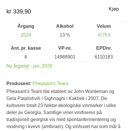
Kjøp
kr 339,90
Årgang
Alkohol
Volum
2024
13 %
0,75
l
Ant. pr. kasse
VP-nr.
EPDnr.
6
14988901
6110183
Ny årgang! - jan. 2026
Produsent:
Pheasant's Tears
Pheasant's Tears ble etablert av John Wurdeman og
Gela Patalishvili i Sighnaghi i Kakheti i 2007. De
kultiverer totalt 23 hektar økologiske vinmarker i ulike
deler av Georgia. Samtlige viner vinifiseres på
tradisjonelt georgisk vis med spontanfermentering og
modning i kvevri (amforaer). Og vinhuset har som mål å