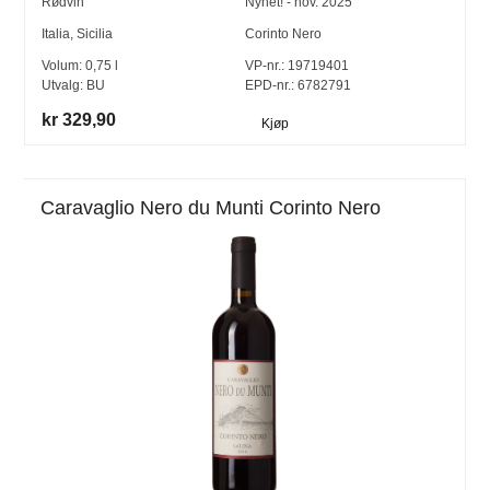
Rødvin
Nyhet! - nov. 2025
Italia
,
Sicilia
Corinto Nero
Volum:
0,75
l
VP-nr.:
19719401
Utvalg:
BU
EPD-nr.: 6782791
kr 329,90
Kjøp
Caravaglio Nero du Munti Corinto Nero