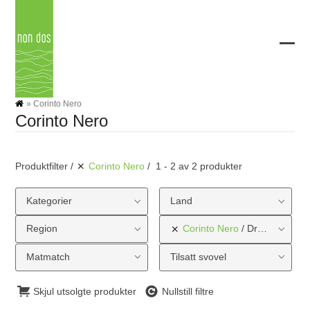
Skip
to
content
Ope
Clos
mobi
mobi
men
men
»
Corinto Nero
Corinto Nero
Produktfilter
Corinto Nero
1 - 2 av 2 produkter
Kategorier
Land
Region
Corinto Nero
Druetype
Matmatch
Tilsatt svovel
Skjul utsolgte produkter
Nullstill filtre