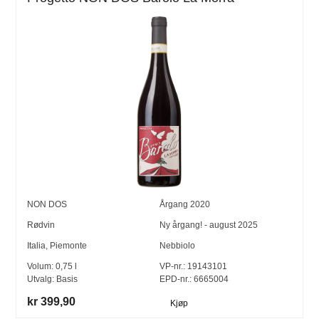
NON DOS
Årgang
2020
Rødvin
Ny årgang! - august 2025
Italia
,
Piemonte
Nebbiolo
Volum:
0,75
l
VP-nr.:
19143101
Utvalg:
Basis
EPD-nr.: 6665004
kr 399,90
Kjøp