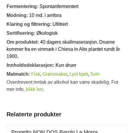
Fermentering:
Spontanfermentert
Modning:
10 md. i amfora
Klaring og filtrering:
Ufiltrert
Sertifisering:
Økologisk
Om produktet:
40 dagers skallmaserasjon. Druene
kommer fra en vinmark i Chiesa in Alto plantet rundt år
1900.
Innholdsdeklarasjon:
Kun druer
Matmatch:
Fisk
,
Grønnsaker
,
Lyst kjøtt
,
Svin
Overdrevent inntak av alkohol kan være skadelig. For
mer info,
klikk her
.
Relaterte produkter
Progetto NON DOS Barolo La Morra