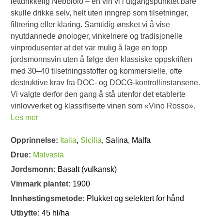
lettdrikkelig Nebbiolo – en vin vi i utgangspunktet bare
skulle drikke selv, helt uten inngrep som tilsetninger,
filtrering eller klaring. Samtidig ønsket vi å vise
nyutdannede ønologer, vinkelnere og tradisjonelle
vinprodusenter at det var mulig å lage en topp
jordsmonnsvin uten å følge den klassiske oppskriften
med 30–40 tilsetningsstoffer og kommersielle, ofte
destruktive krav fra DOC- og DOCG-kontrollinstansene.
Vi valgte derfor den gang å stå utenfor det etablerte
vinlovverket og klassifiserte vinen som «Vino Rosso».
Les mer
Opprinnelse:
Italia
,
Sicilia
, Salina, Malfa
Drue:
Malvasia
Jordsmonn:
Basalt (vulkansk)
Vinmark plantet:
1900
Innhøstingsmetode:
Plukket og selektert for hånd
Utbytte:
45 hl/ha