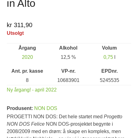
in Alto
kr 311,90
Utsolgt
Årgang
Alkohol
Volum
2020
12,5 %
0,75
l
Ant. pr. kasse
VP-nr.
EPDnr.
8
10683901
5245535
Ny årgang! - april 2022
Produsent:
NON DOS
PROGETTI NON DOS: Det hele startet med
Progetto
NON DOS Felice
NON DOS-prosjektet begynte i
2008/2009 med en drøm: å skape en kompleks, men