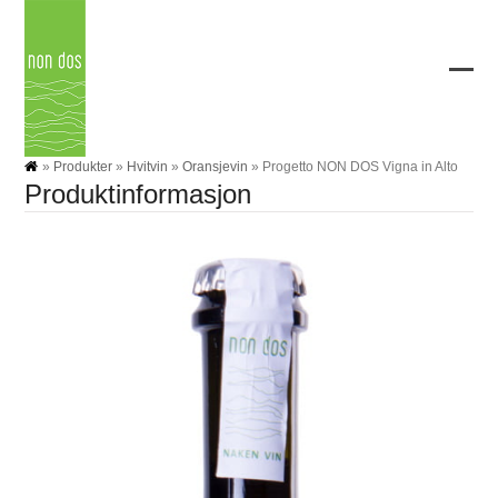
Skip
to
content
Ope
Clos
mobi
mobi
men
men
»
Produkter
»
Hvitvin
»
Oransjevin
»
Progetto NON DOS Vigna in Alto
Produktinformasjon