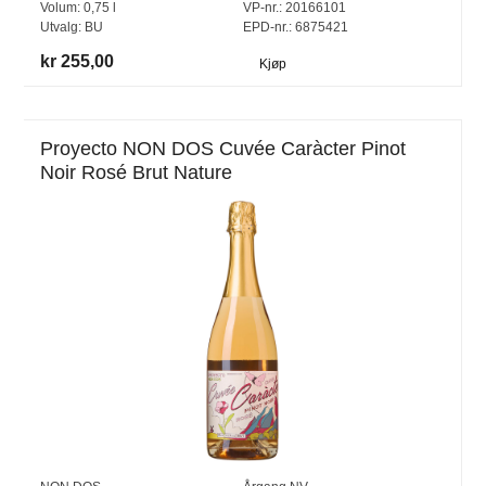
Volum:
0,75
l
VP-nr.:
20166101
Utvalg:
BU
EPD-nr.: 6875421
kr 255,00
Kjøp
Proyecto NON DOS Cuvée Caràcter Pinot
Noir Rosé Brut Nature