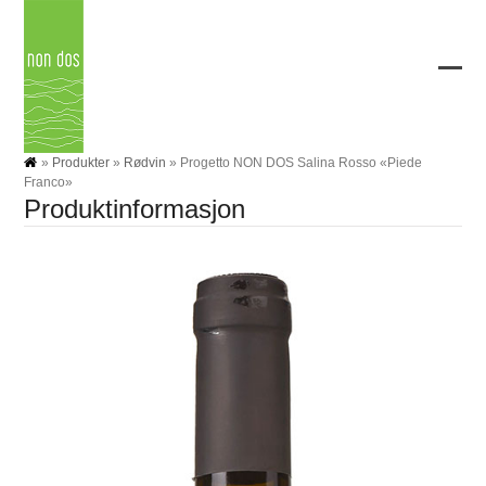
Skip
to
content
Ope
Clos
mobi
mobi
men
men
»
Produkter
»
Rødvin
»
Progetto NON DOS Salina Rosso «Piede
Franco»
Produktinformasjon