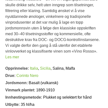
skulle drikke selv, helt uten inngrep som tilsetninger,
filtrering eller klaring. Samtidig ønsket vi å vise
nyutdannede ønologer, vinkelnere og tradisjonelle
vinprodusenter at det var mulig å lage en topp
jordsmonnsvin uten å følge den klassiske oppskriften
med 30–40 tilsetningsstoffer og kommersielle, ofte
destruktive krav fra DOC- og DOCG-kontrollinstansene.
Vi valgte derfor den gang å stå utenfor det etablerte
vinlovverket og klassifiserte vinen som «Vino Rosso».
Les mer
Opprinnelse:
Italia
,
Sicilia
, Salina, Malfa
Drue:
Corinto Nero
Jordsmonn:
Basalt (vulkansk)
Vinmark plantet:
1890-1910
Innhøstingsmetode:
Plukket og selektert for hånd
Utbytte:
35 hl/ha