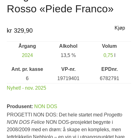
Rosso «Piede Franco»
Kjøp
kr 329,90
Årgang
Alkohol
Volum
2024
13,5 %
0,75
l
Ant. pr. kasse
VP-nr.
EPDnr.
6
19719401
6782791
Nyhet! - nov. 2025
Produsent:
NON DOS
PROGETTI NON DOS: Det hele startet med
Progetto
NON DOS Felice
NON DOS-prosjektet begynte i
2008/2009 med en drøm: å skape en kompleks, men
lettdrikkelig Nebbiolo – en vin vi i utgangspunktet bare