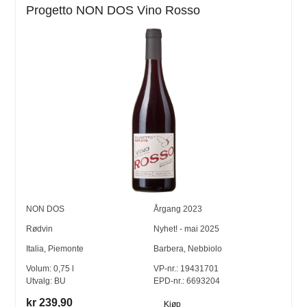
Progetto NON DOS Vino Rosso
NON DOS
Årgang
2023
Rødvin
Nyhet! - mai 2025
Italia
,
Piemonte
Barbera
,
Nebbiolo
Volum:
0,75
l
VP-nr.:
19431701
Utvalg:
BU
EPD-nr.: 6693204
kr 239,90
Kjøp