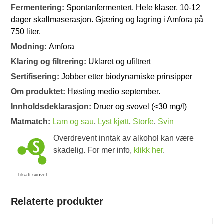
Fermentering:
Spontanfermentert. Hele klaser, 10-12
dager skallmaserasjon. Gjæring og lagring i Amfora på
750 liter.
Modning:
Amfora
Klaring og filtrering:
Uklaret og ufiltrert
Sertifisering:
Jobber etter biodynamiske prinsipper
Om produktet:
Høsting medio september.
Innholdsdeklarasjon:
Druer og svovel (<30 mg/l)
Matmatch:
Lam og sau
,
Lyst kjøtt
,
Storfe
,
Svin
Overdrevent inntak av alkohol kan være
skadelig. For mer info,
klikk her
.
Tilsatt svovel
Relaterte produkter