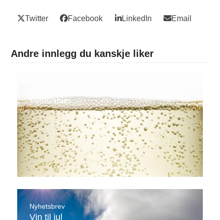
Twitter
Facebook
LinkedIn
Email
Andre innlegg du kanskje liker
Nyhetsbrev
Festbobler
Nyhetsbrev
Vin til jul