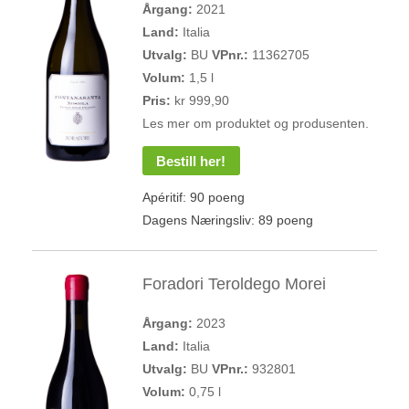
Årgang:
2021
Land:
Italia
Utvalg:
BU
VPnr.:
11362705
Volum:
1,5 l
Pris:
kr 999,90
Les mer om produktet og produsenten.
Bestill her!
Apéritif: 90 poeng
Dagens Næringsliv: 89 poeng
Foradori Teroldego Morei
Årgang:
2023
Land:
Italia
Utvalg:
BU
VPnr.:
932801
Volum:
0,75 l