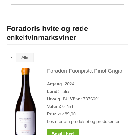
Foradoris hvite og røde
enkeltvinmarksviner
Alle
Foradori Fuoripista Pinot Grigio
Årgang:
2024
Land:
Italia
Utvalg:
BU
VPnr.:
7376001
Volum:
0,75 l
Pris:
kr 489,90
Les mer om produktet og produsenten.
Bestill her!