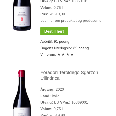
Utvalg:
BU
VPnr.:
10869101
Volum:
0,75 l
Pris:
kr 519,90
Les mer om produktet og produsenten.
Bestill her!
Apéritif: 91 poeng
Dagens Næringsliv: 89 poeng
Vinforum: ★ ★ ★ ★
Foradori Teroldego Sgarzon
Cilindrica
Årgang:
2020
Land:
Italia
Utvalg:
BU
VPnr.:
10869001
Volum:
0,75 l
Pris:
kr 519,90