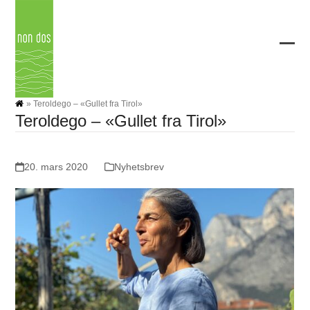
Skip
to
content
Ope
Clos
mobi
mobi
men
men
»
Teroldego – «Gullet fra Tirol»
Teroldego – «Gullet fra Tirol»
20. mars 2020
Nyhetsbrev