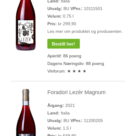
Land:
Italia
Utvalg:
BU
VPnr.:
10111501
Volum:
0,75 l
Pris:
kr 299,90
Les mer om produktet og produsenten.
Bestill her!
Apéritif: 86 poeng
Dagens Næringsliv: 88 poeng
Vinforum: ★ ★ ★ ★
Foradori Lezèr Magnum
Årgang:
2021
Land:
Italia
Utvalg:
BU
VPnr.:
11200205
Volum:
1,5 l
Pris:
kr 649,90