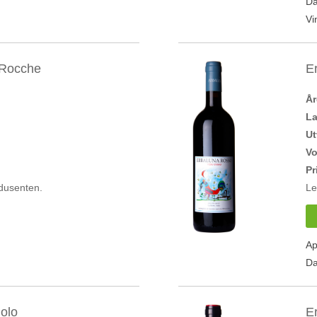
Da
Vi
 Rocche
E
Å
L
Ut
V
Pr
dusenten.
Le
Ap
Da
olo
E