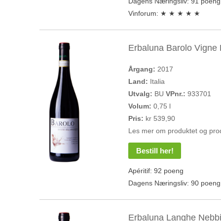
Dagens Næringsliv: 91 poeng
Vinforum: ★ ★ ★ ★ ★
Erbaluna Barolo Vigne
Årgang:
2017
Land:
Italia
Utvalg:
BU
VPnr.:
933701
Volum:
0,75 l
Pris:
kr 539,90
Les mer om produktet og pro
Bestill her!
Apéritif: 92 poeng
Dagens Næringsliv: 90 poeng
Erbaluna Langhe Nebbi