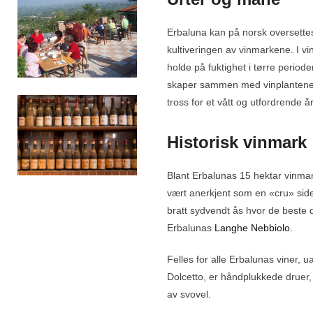
Erbaluna kan på norsk oversette
kultiveringen av vinmarkene. I vi
holde på fuktighet i tørre perio
skaper sammen med vinplantene bi
tross for et vått og utfordrende år
Historisk vinmark
Blant Erbalunas 15 hektar vinmar
vært anerkjent som en «cru» side
bratt sydvendt ås hvor de beste 
Erbalunas
Langhe Nebbiolo
.
Felles for alle Erbalunas viner, 
Dolcetto, er håndplukkede druer, 
av svovel.