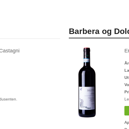
Barbera og Dol
 Castagni
E
Å
L
Ut
V
Pr
dusenten.
Le
Ap