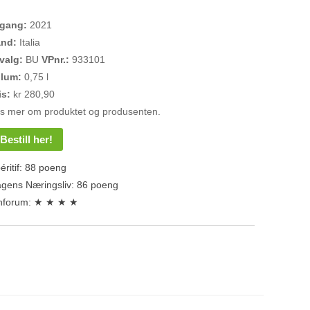
rgang:
2021
and:
Italia
valg:
BU
VPnr.:
933101
olum:
0,75 l
is:
kr 280,90
s mer om produktet og produsenten.
Bestill her!
éritif: 88 poeng
gens Næringsliv: 86 poeng
nforum: ★ ★ ★ ★