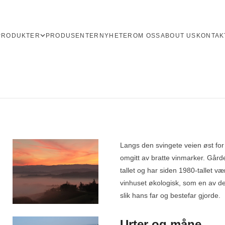
PRODUKTER
PRODUSENTER
NYHETER
OM OSS
ABOUT US
KONTAK
Langs den svingete veien øst for
omgitt av bratte vinmarker. Gårde
tallet og har siden 1980-tallet væ
vinhuset økologisk, som en av de 
slik hans far og bestefar gjorde.
Urter og måne