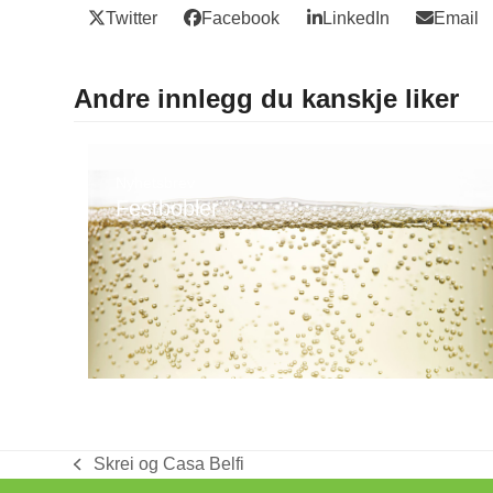
Twitter
Facebook
LinkedIn
Email
Andre innlegg du kanskje liker
Nyhetsbrev
Festbobler
Skrei og Casa Belfi
previous