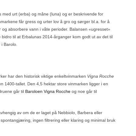
s med urt (erba) og måne (luna) og er beskrivende for
nmarkene får gress og urter lov å gro og sørger bl.a. for å
der og absorbere vann i våte perioder. Balansen «ugresset»
dro til at Erbalunas 2014-årganger kom godt ut av det til
 i Barolo.
ker har den historisk viktige enkeltvinmarken
Vigna Rocche
n 1400-tallet. Den 4,5 hektar store vinmarken ligger i en
druene går til
Baroloen Vigna Rocche
og noe går til
uavhengig av om de er laget på Nebbiolo, Barbera eller
spontangjæring, ingen filtrering eller klaring og minimal bruk