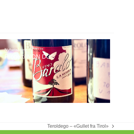
Nyhetsbrev
Progetti NON DOS
Teroldego – «Gullet fra Tirol»
next