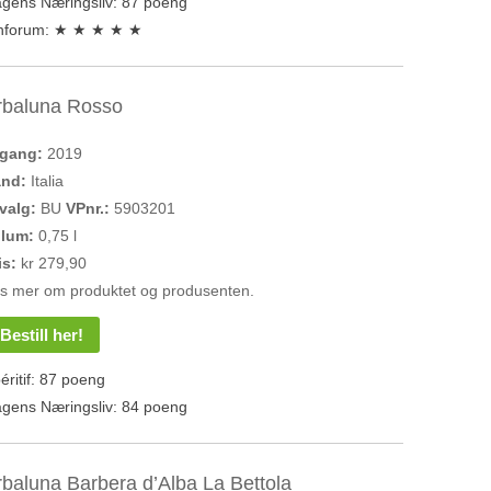
gens Næringsliv: 87 poeng
nforum: ★ ★ ★ ★ ★
rbaluna Rosso
rgang:
2019
and:
Italia
valg:
BU
VPnr.:
5903201
olum:
0,75 l
is:
kr 279,90
s mer om produktet og produsenten.
Bestill her!
éritif: 87 poeng
gens Næringsliv: 84 poeng
rbaluna Barbera d’Alba La Bettola