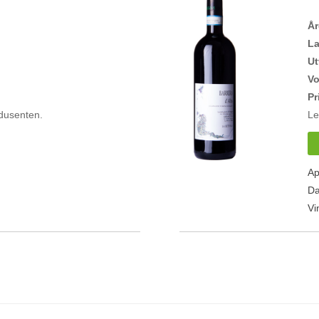
Å
L
Ut
V
Pr
dusenten.
Le
Ap
Da
Vi