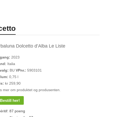
cetto
rbaluna Dolcetto d’Alba Le Liste
rgang:
2023
and:
Italia
valg:
BU
VPnr.:
5903101
olum:
0,75 l
is:
kr 259,90
s mer om produktet og produsenten.
Bestill her!
éritif: 87 poeng