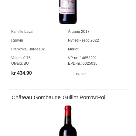
Famille Laval
Årgang
2017
Rødvin
Nyhet! - sept. 2022
Frankrike
,
Bordeaux
Merlot
Volum:
0,75
l
VP-nr.:
14653201
Utvalg:
BU
EPD-nr.: 6025035
kr 434,90
Les mer
Château Gombaude-Guillot Pom’N’Roll