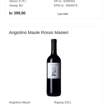
Volum:
0,75
l
VP-nr.:
8280501
Utvalg:
BU
EPD-nr.: 4994679
kr 399,90
Les mer
Angiolino Maule Rosso Masieri
Angiolino Maule
Årgang
2021