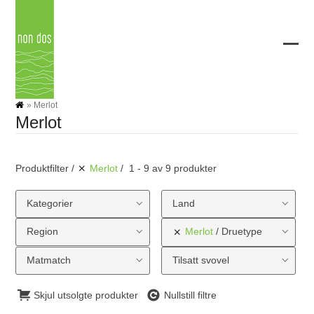
Skip
to
content
Ope
Clos
mobi
mobi
men
men
»
Merlot
Merlot
Produktfilter
Merlot
1 - 9 av 9 produkter
Kategorier
Land
Region
Merlot
Druetype
Matmatch
Tilsatt svovel
Skjul utsolgte produkter
Nullstill filtre