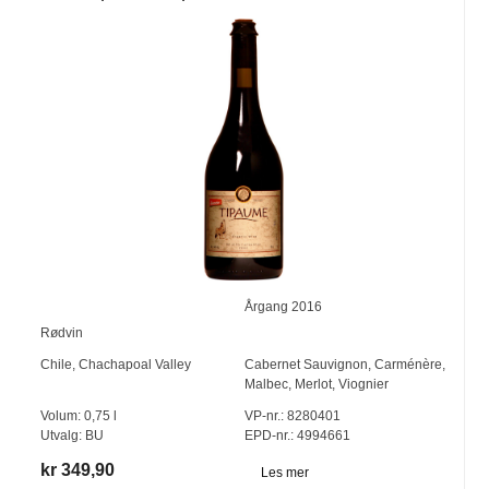
Årgang
2016
Rødvin
Chile
,
Chachapoal Valley
Cabernet Sauvignon
,
Carménère
,
Malbec
,
Merlot
,
Viognier
Volum:
0,75
l
VP-nr.:
8280401
Utvalg:
BU
EPD-nr.: 4994661
kr 349,90
Les mer