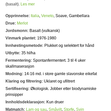
(basalt).
Les mer
Opprinnelse:
Italia
,
Veneto
, Soave, Gambellara
Drue:
Merlot
Jordsmonn:
Basalt (vulkansk)
Vinmark plantet:
1976-1980
Innhøstingsmetode:
Plukket og selektert for hånd
Utbytte:
35 hl/ha
Fermentering:
Spontanfermentert. 3 til 4 uker
skallmaserasjon
Modning:
14-16 md. i store gamle slavonske eikefat
Klaring og filtrering:
Uklaret og ufiltrert
Sertifisering:
Økologisk. Jobber etter biodynamiske
prinsipper
Innholdsdeklarasjon:
Kun druer
Matmatch:
Lam og sau
,
Småvilt
,
Storfe
,
Svin