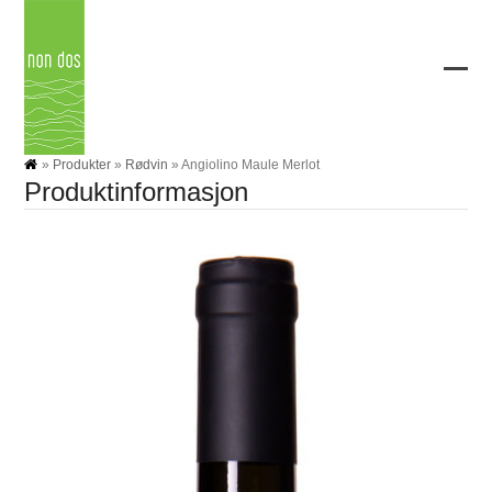
Skip
to
content
Ope
Clos
mobi
mobi
men
men
»
Produkter
»
Rødvin
»
Angiolino Maule Merlot
Produktinformasjon