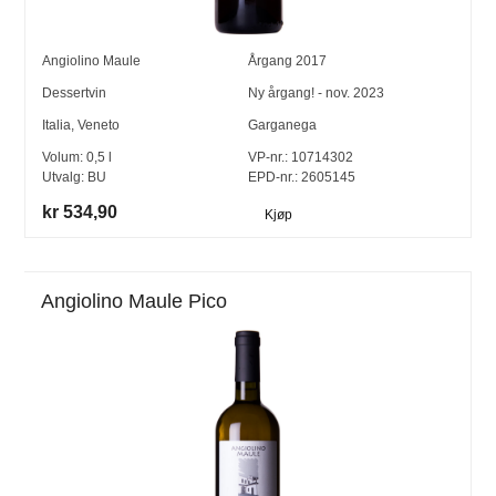
Angiolino Maule
Årgang
2017
Dessertvin
Ny årgang! - nov. 2023
Italia
,
Veneto
Garganega
Volum:
0,5
l
VP-nr.:
10714302
Utvalg:
BU
EPD-nr.: 2605145
kr 534,90
Kjøp
Angiolino Maule Pico