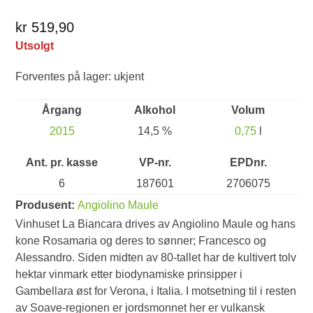
kr 519,90
Utsolgt
Forventes på lager: ukjent
Årgang
Alkohol
Volum
2015
14,5 %
0,75
l
Ant. pr. kasse
VP-nr.
EPDnr.
6
187601
2706075
Produsent:
Angiolino Maule
Vinhuset La Biancara drives av Angiolino Maule og hans
kone Rosamaria og deres to sønner; Francesco og
Alessandro. Siden midten av 80-tallet har de kultivert tolv
hektar vinmark etter biodynamiske prinsipper i
Gambellara øst for Verona, i Italia. I motsetning til i resten
av Soave-regionen er jordsmonnet her er vulkansk