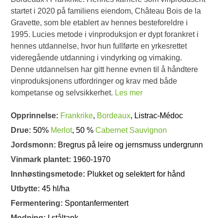
startet i 2020 på familiens eiendom, Château Bois de la
Gravette, som ble etablert av hennes besteforeldre i
1995. Lucies metode i vinproduksjon er dypt forankret i
hennes utdannelse, hvor hun fullførte en yrkesrettet
videregående utdanning i vindyrking og vimaking.
Denne utdannelsen har gitt henne evnen til å håndtere
vinproduksjonens utfordringer og krav med både
kompetanse og selvsikkerhet.
Les mer
Opprinnelse:
Frankrike
,
Bordeaux
, Listrac-Médoc
Drue:
50%
Merlot
, 50 %
Cabernet Sauvignon
Jordsmonn:
Bregrus på leire og jernsmuss undergrunn
Vinmark plantet:
1960-1970
Innhøstingsmetode:
Plukket og selektert for hånd
Utbytte:
45 hl/ha
Fermentering:
Spontanfermentert
Modning:
I ståltank