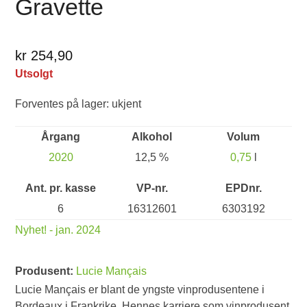
Gravette
kr 254,90
Utsolgt
Forventes på lager: ukjent
Årgang
Alkohol
Volum
2020
12,5 %
0,75
l
Ant. pr. kasse
VP-nr.
EPDnr.
6
16312601
6303192
Nyhet! - jan. 2024
Produsent:
Lucie Mançais
Lucie Mançais er blant de yngste vinprodusentene i
Bordeaux i Frankrike. Hennes karriere som vinprodusent