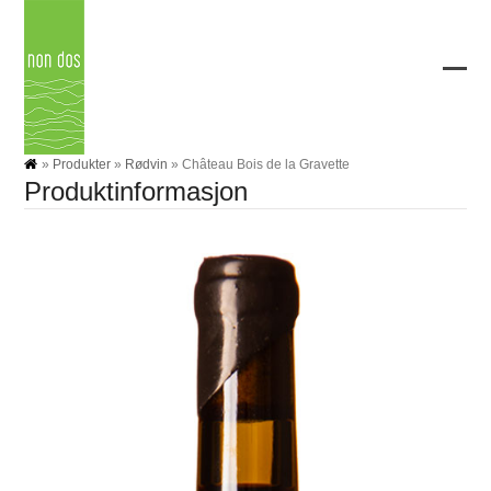
Skip
to
content
Ope
Clos
mobi
mobi
men
men
»
Produkter
»
Rødvin
»
Château Bois de la Gravette
Produktinformasjon