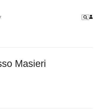
T
sso Masieri