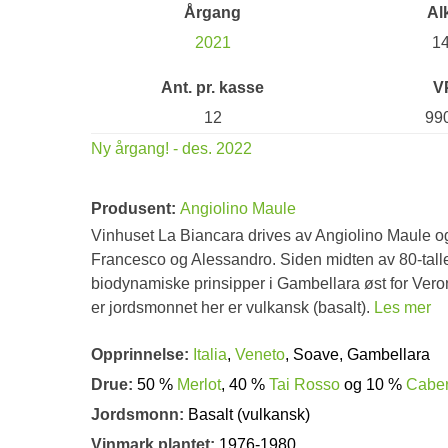
Årgang
Al
2021
1
Ant. pr. kasse
V
12
99
Ny årgang! - des. 2022
Produsent:
Angiolino Maule
Vinhuset La Biancara drives av Angiolino Maule 
Francesco og Alessandro. Siden midten av 80-tallet 
biodynamiske prinsipper i Gambellara øst for Verona,
er jordsmonnet her er vulkansk (basalt).
Les mer
Opprinnelse:
Italia
,
Veneto
, Soave, Gambellara
Drue:
50 %
Merlot
, 40 %
Tai Rosso
og 10 %
Caber
Jordsmonn:
Basalt (vulkansk)
Vinmark plantet:
1976-1980