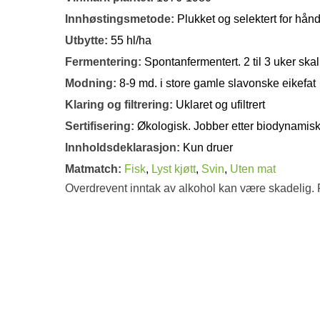
Innhøstingsmetode:
Plukket og selektert for hån
Utbytte:
55 hl/ha
Fermentering:
Spontanfermentert. 2 til 3 uker sk
Modning:
8-9 md. i store gamle slavonske eikefat
Klaring og filtrering:
Uklaret og ufiltrert
Sertifisering:
Økologisk. Jobber etter biodynamisk
Innholdsdeklarasjon:
Kun druer
Matmatch:
Fisk
,
Lyst kjøtt
,
Svin
,
Uten mat
Overdrevent inntak av alkohol kan være skadelig. 