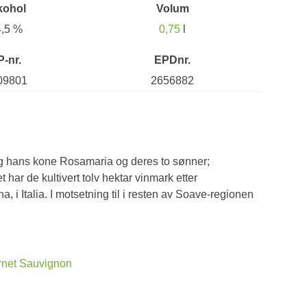
kohol
Volum
4,5 %
0,75
l
P-nr.
EPDnr.
09801
2656882
og hans kone Rosamaria og deres to sønner;
har de kultivert tolv hektar vinmark etter
 i Italia. I motsetning til i resten av Soave-regionen
net Sauvignon