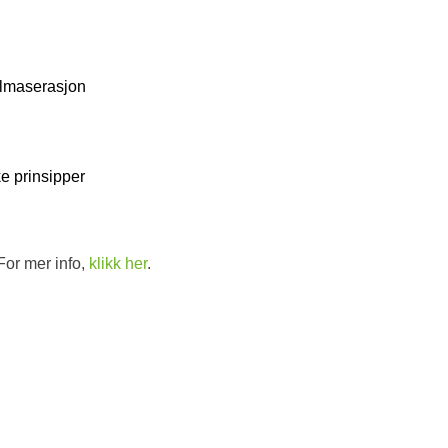
d
allmaserasjon
e prinsipper
For mer info,
klikk her
.