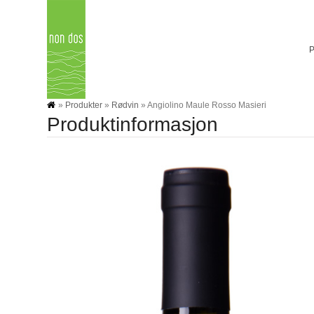
Skip
to
content
»
Produkter
»
Rødvin
»
Angiolino Maule Rosso Masieri
Produktinformasjon