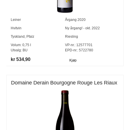
Leiner
Årgang
2020
Hvitvin
Ny årgang! - okt. 2022
Tyskland
,
Pfalz
Riesling
Volum:
0,75
l
VP-nr.:
12577701
Utvalg:
BU
EPD-nr.: 5722780
kr 534,90
Kjøp
Domaine Derain Bourgogne Rouge Les Riaux