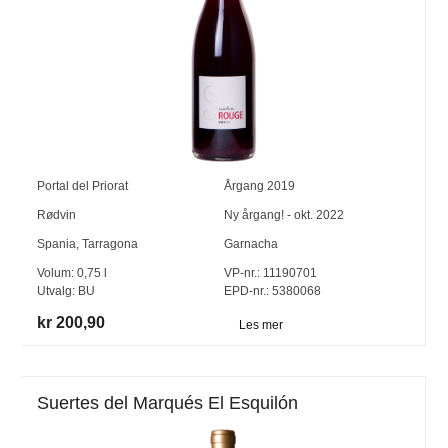
Portal del Priorat
Årgang
2019
Rødvin
Ny årgang! - okt. 2022
Spania
,
Tarragona
Garnacha
Volum:
0,75
l
VP-nr.:
11190701
Utvalg:
BU
EPD-nr.: 5380068
kr 200,90
Les mer
Suertes del Marqués El Esquilón