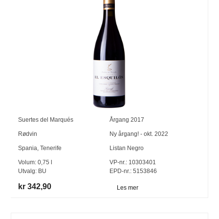
Suertes del Marqués
Årgang
2017
Rødvin
Ny årgang! - okt. 2022
Spania
,
Tenerife
Listan Negro
Volum:
0,75
l
VP-nr.:
10303401
Utvalg:
BU
EPD-nr.: 5153846
kr 342,90
Les mer