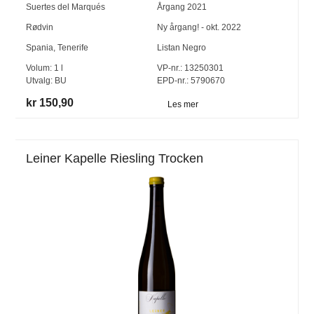
Suertes del Marqués
Årgang
2021
Rødvin
Ny årgang! - okt. 2022
Spania
,
Tenerife
Listan Negro
Volum:
1
l
VP-nr.:
13250301
Utvalg:
BU
EPD-nr.: 5790670
kr 150,90
Les mer
Leiner Kapelle Riesling Trocken