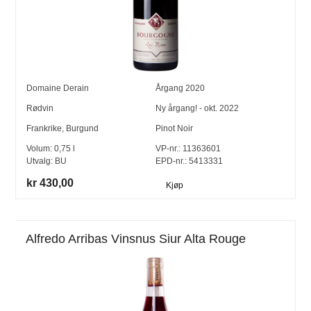
Domaine Derain
Årgang
2020
Rødvin
Ny årgang! - okt. 2022
Frankrike
,
Burgund
Pinot Noir
Volum:
0,75
l
VP-nr.:
11363601
Utvalg:
BU
EPD-nr.: 5413331
kr 430,00
Kjøp
Alfredo Arribas Vinsnus Siur Alta Rouge