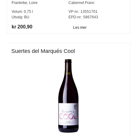
Frankrike
,
Loire
Cabernet Franc
Volum:
0,75
l
VP-nr.:
13551701
Utvalg:
BU
EPD-nr.: 5867643
kr 200,90
Les mer
Suertes del Marqués Cool