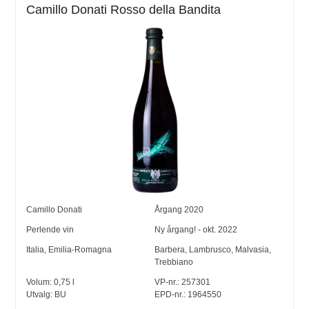
Camillo Donati Rosso della Bandita
Camillo Donati
Årgang
2020
Perlende vin
Ny årgang! - okt. 2022
Italia
,
Emilia-Romagna
Barbera
,
Lambrusco
,
Malvasia
,
Trebbiano
Volum:
0,75
l
VP-nr.:
257301
Utvalg:
BU
EPD-nr.: 1964550