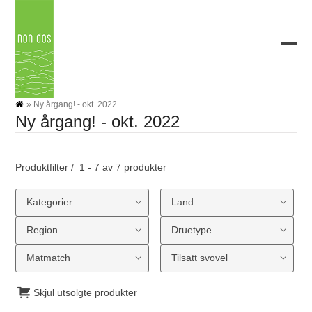
Skip
to
content
Ope
Clos
mobi
mobi
men
men
»
Ny årgang! - okt. 2022
Ny årgang! - okt. 2022
Produktfilter
1 - 7 av 7 produkter
Kategorier
Land
Region
Druetype
Matmatch
Tilsatt svovel
Skjul utsolgte produkter