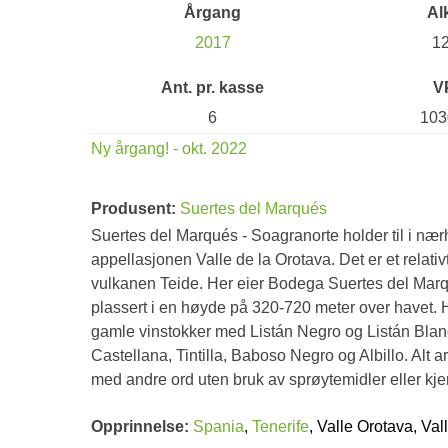
Årgang
Al
2017
1
Ant. pr. kasse
V
6
103
Ny årgang! - okt. 2022
Produsent:
Suertes del Marqués
Suertes del Marqués - Soagranorte holder til i nærh
appellasjonen Valle de la Orotava. Det er et relativ
vulkanen Teide. Her eier Bodega Suertes del Marq
plassert i en høyde på 320-720 meter over havet.
gamle vinstokker med Listán Negro og Listán Blan
Castellana, Tintilla, Baboso Negro og Albillo. Alt a
med andre ord uten bruk av sprøytemidler eller kje
Opprinnelse:
Spania
,
Tenerife
, Valle Orotava, Val