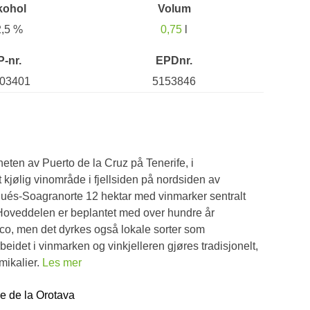
kohol
Volum
2,5 %
0,75
l
P-nr.
EPDnr.
03401
5153846
eten av Puerto de la Cruz på Tenerife, i
t kjølig vinområde i fjellsiden på nordsiden av
ués-Soagranorte 12 hektar med vinmarker sentralt
 Hoveddelen er beplantet med over hundre år
co, men det dyrkes også lokale sorter som
rbeidet i vinmarken og vinkjelleren gjøres tradisjonelt,
mikalier.
Les mer
le de la Orotava