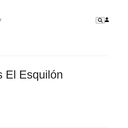
T
 El Esquilón