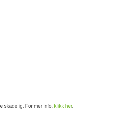
d
e skadelig. For mer info,
klikk her
.