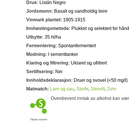
Drue:
Listán Negro
Jordsmonn:
Basalt og sandholdig leire
Vinmark plantet:
1905-1915
Innhøstingsmetode:
Plukket og selektert for hån
Utbytte:
35 hl/ha
Fermentering:
Spontanfermentert
Modning:
I sementtanker
Klaring og filtrering:
Uklaret og ufiltrert
Sertifisering:
Nei
Innholdsdeklarasjon:
Druer og svovel (<50 mg/l)
Matmatch:
Lam og sau
,
Storfe
,
Storvilt
,
Svin
Overdrevent inntak av alkohol kan vær
Tilsatt svovel