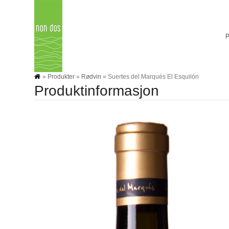
Skip
to
content
»
Produkter
»
Rødvin
»
Suertes del Marqués El Esquilón
Produktinformasjon