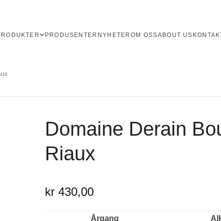
PRODUKTER
PRODUSENTER
NYHETER
OM OSS
ABOUT US
KONTAK
aux
Domaine Derain Bo
Riaux
kr 430,00
Årgang
Al