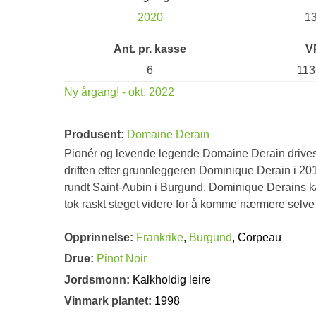
2020
1
Ant. pr. kasse
V
6
113
Ny årgang! - okt. 2022
Produsent:
Domaine Derain
Pionér og levende legende Domaine Derain drives
driften etter grunnleggeren Dominique Derain i 20
rundt Saint-Aubin i Burgund. Dominique Derains k
tok raskt steget videre for å komme nærmere selve v
Opprinnelse:
Frankrike
,
Burgund
, Corpeau
Drue:
Pinot Noir
Jordsmonn:
Kalkholdig leire
Vinmark plantet:
1998