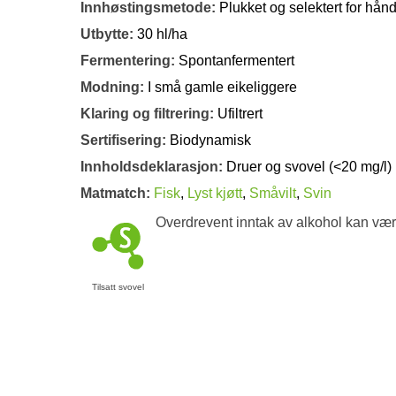
Innhøstingsmetode:
Plukket og selektert for hån
Utbytte:
30 hl/ha
Fermentering:
Spontanfermentert
Modning:
I små gamle eikeliggere
Klaring og filtrering:
Ufiltrert
Sertifisering:
Biodynamisk
Innholdsdeklarasjon:
Druer og svovel (<20 mg/l)
Matmatch:
Fisk
,
Lyst kjøtt
,
Småvilt
,
Svin
Overdrevent inntak av alkohol kan vær
Tilsatt svovel