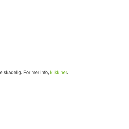
d
e skadelig. For mer info,
klikk her
.