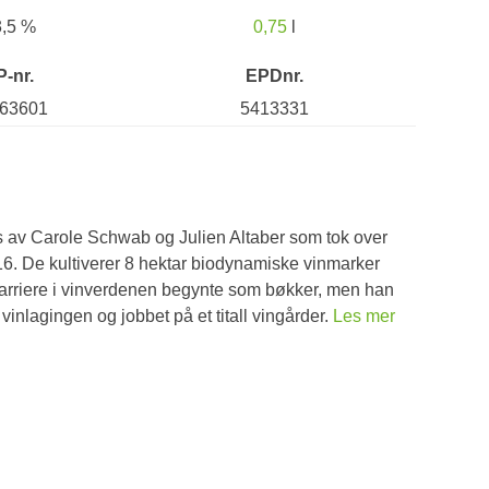
3,5 %
0,75
l
P-nr.
EPDnr.
63601
5413331
 av Carole Schwab og Julien Altaber som tok over
16. De kultiverer 8 hektar biodynamiske vinmarker
arriere i vinverdenen begynte som bøkker, men han
inlagingen og jobbet på et titall vingårder.
Les mer