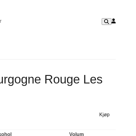
T
urgogne Rouge Les
Kjøp
kohol
Volum