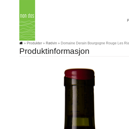
Skip
to
content
»
Produkter
»
Rødvin
»
Domaine Derain Bourgogne Rouge Les Ri
Produktinformasjon