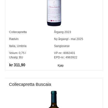
Collecapretta
Årgang
2023
Rødvin
Ny årgang! - mai 2025
Italia
,
Umbria
Sangiovese
Volum:
0,75
l
VP-nr.:
8082401
Utvalg:
BU
EPD-nr.: 4963922
kr 311,90
Kjøp
Collecapretta Buscaia