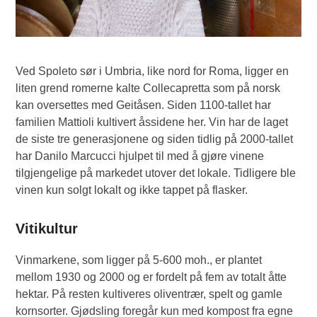
Ved Spoleto sør i Umbria, like nord for Roma, ligger en
liten grend romerne kalte Collecapretta som på norsk
kan oversettes med Geitåsen. Siden 1100-tallet har
familien Mattioli kultivert åssidene her. Vin har de laget
de siste tre generasjonene og siden tidlig på 2000-tallet
har Danilo Marcucci hjulpet til med å gjøre vinene
tilgjengelige på markedet utover det lokale. Tidligere ble
vinen kun solgt lokalt og ikke tappet på flasker.
Vitikultur
Vinmarkene, som ligger på 5-600 moh., er plantet
mellom 1930 og 2000 og er fordelt på fem av totalt åtte
hektar. På resten kultiveres oliventrær, spelt og gamle
kornsorter. Gjødsling foregår kun med kompost fra egne