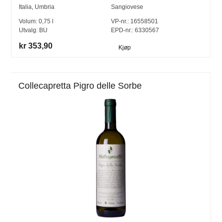
Italia
,
Umbria
Sangiovese
Volum:
0,75
l
VP-nr.:
16558501
Utvalg:
BU
EPD-nr.: 6330567
kr 353,90
Kjøp
Collecapretta Pigro delle Sorbe