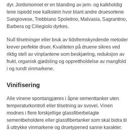
dyr. Jordsmonnet er en blanding av jern- og kalkholdig
leire ispedd noe kalkstein hvor blant andre druesortene
Sangiovese, Trebbiano Spoletino, Malvasia, Sagrantino,
Barbera og Ciliegiolo dyrkes.
Null tilsetninger eller bruk av tidsfremskyndende metoder
krever perfekte druer. Kvaliteten på druene sikres ved
riktig stell av vinplantene som beskjæring, reduksjon av
frukt, organisk gjødsling og opprettholdelse av mangfold
i og rundt vinmarkene.
Vinifisering
Alle vinene spontangjæres i åpne sementtanker uten
temperaturkontroll eller tilsetning av svovel. Vinen
modnes i flere forskjellige glassfiberbelagte
sementbeholdere eller glassfibertanker som skal bidra til
å uttrykke vinmarkene og druetypened sanne karakter.