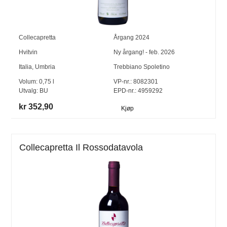
Collecapretta
Årgang
2024
Hvitvin
Ny årgang! - feb. 2026
Italia
,
Umbria
Trebbiano Spoletino
Volum:
0,75
l
VP-nr.:
8082301
Utvalg:
BU
EPD-nr.: 4959292
kr 352,90
Kjøp
Collecapretta Il Rossodatavola