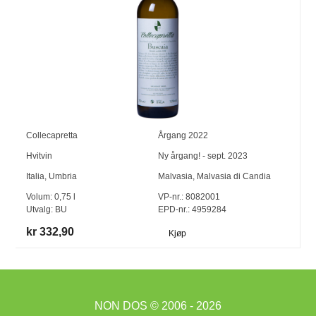
Collecapretta
Årgang
2022
Hvitvin
Ny årgang! - sept. 2023
Italia
,
Umbria
Malvasia
,
Malvasia di Candia
Volum:
0,75
l
VP-nr.:
8082001
Utvalg:
BU
EPD-nr.: 4959284
kr 332,90
Kjøp
NON DOS
© 2006 - 2026