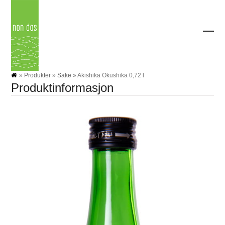
Skip
to
content
Ope
Clos
mobi
mobi
men
men
»
Produkter
»
Sake
»
Akishika Okushika 0,72 l
Produktinformasjon