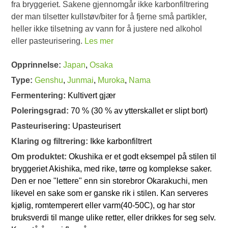
fra bryggeriet. Sakene gjennomgår ikke karbonfiltrering
der man tilsetter kullstøv/biter for å fjerne små partikler,
heller ikke tilsetning av vann for å justere ned alkohol
eller pasteurisering.
Les mer
Opprinnelse:
Japan
,
Osaka
Type:
Genshu
,
Junmai
,
Muroka
,
Nama
Fermentering:
Kultivert gjær
Poleringsgrad:
70 % (30 % av ytterskallet er slipt bort)
Pasteurisering:
Upasteurisert
Klaring og filtrering:
Ikke karbonfiltrert
Om produktet:
Okushika er et godt eksempel på stilen til
bryggeriet Akishika, med rike, tørre og komplekse saker.
Den er noe "lettere" enn sin storebror Okarakuchi, men
likevel en sake som er ganske rik i stilen. Kan serveres
kjølig, romtemperert eller varm(40-50C), og har stor
bruksverdi til mange ulike retter, eller drikkes for seg selv.