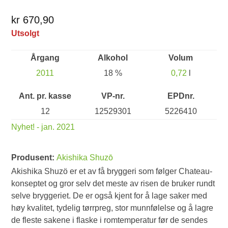
kr 670,90
Utsolgt
Årgang
Alkohol
Volum
2011
18 %
0,72
l
Ant. pr. kasse
VP-nr.
EPDnr.
12
12529301
5226410
Nyhet! - jan. 2021
Produsent:
Akishika Shuzō
Akishika Shuzö er et av få bryggeri som følger Chateau-
konseptet og gror selv det meste av risen de bruker rundt
selve bryggeriet. De er også kjent for å lage saker med
høy kvalitet, tydelig tørrpreg, stor munnfølelse og å lagre
de fleste sakene i flaske i romtemperatur før de sendes