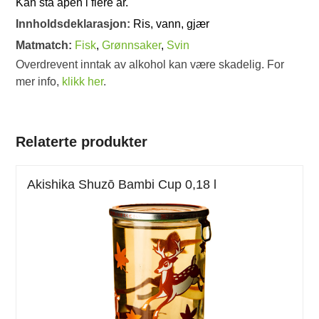
Kan stå åpen i flere år.
Innholdsdeklarasjon:
Ris, vann, gjær
Matmatch:
Fisk
,
Grønnsaker
,
Svin
Overdrevent inntak av alkohol kan være skadelig. For
mer info,
klikk her
.
Relaterte produkter
Akishika Shuzō Bambi Cup 0,18 l